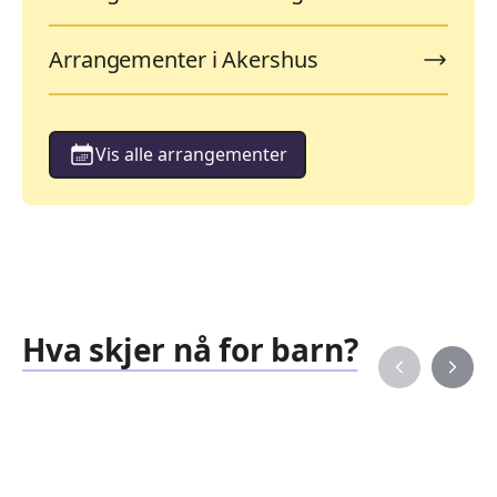
Arrangementer i Akershus
Vis alle arrangementer
Hva skjer nå for barn?
Familiearrangementer
Barne
827
351
Arrangementer
Arran