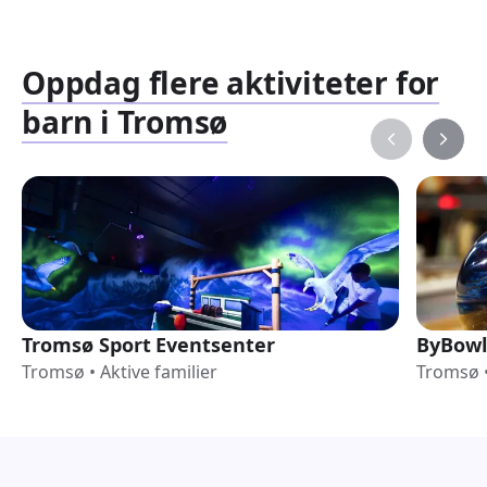
Oppdag flere aktiviteter for
barn i Tromsø
Tromsø Sport Eventsenter
ByBowl
Tromsø
•
Aktive familier
Tromsø