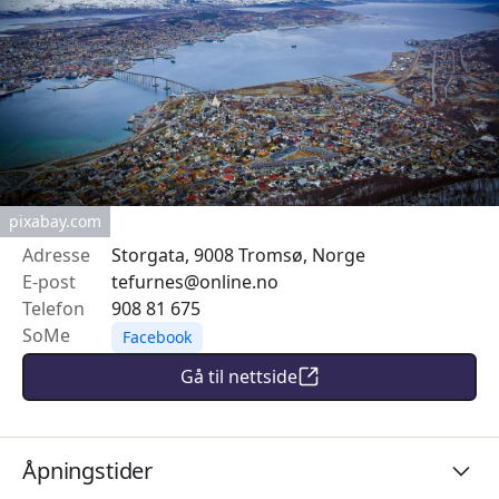
pixabay.com
Adresse
Storgata, 9008 Tromsø, Norge
E-post
tefurnes@online.no
Telefon
908 81 675
SoMe
Facebook
Gå til nettside
Åpningstider