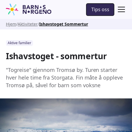
Tips oss
Hjem
Aktiviteter
Ishavstoget Sommertur
Aktive familier
Ishavstoget - sommertur
"Togreise" gjennom Tromsø by. Turen starter
hver hele time fra Storgata. Fin måte å oppleve
Tromsø på, såvel for barn som voksne