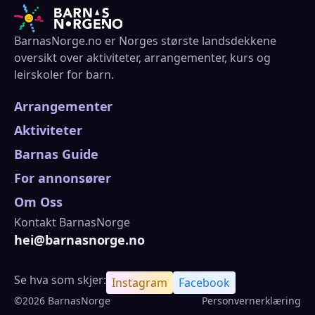
BarnasNorge.no er Norges største landsdekkene
oversikt over aktiviteter, arrangementer, kurs og
leirskoler for barn.
Arrangementer
Aktiviteter
Barnas Guide
For annonsører
Om Oss
Kontakt BarnasNorge
hei@barnasnorge.no
Se hva som skjer:
Instagram
Facebook
©2026 BarnasNorge
Personvernerklæring