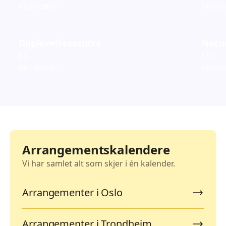
Aktiviteter
Aktivi
Opplevelsessentre
Natur
63
180
Aktiviteter
Aktivi
Arrangementskalendere
Vi har samlet alt som skjer i én kalender.
Arrangementer i Oslo
Arrangementer i Trondheim