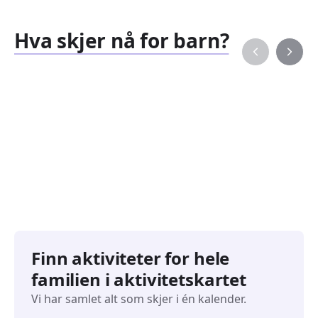
Hva skjer nå for barn?
Familiearrangementer
Barne
827
351
Arrangementer
Arran
Finn aktiviteter for hele
familien i aktivitetskartet
Vi har samlet alt som skjer i én kalender.