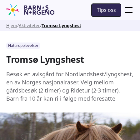
Tips oss
Hjem
Aktiviteter
Tromso Lyngshest
Naturopplevelser
Tromsø Lyngshest
Besøk en avlsgård for Nordlandshest/lyngshest,
en av Norges nasjonalraser. Velg mellom
gårdsbesøk (2 timer) og Ridetur (2-3 timer).
Barn fra 10 år kan ri i følge med foresatte