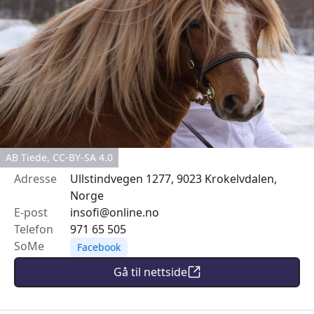
AB Tiede, CC-BY-SA 4.0
Adresse
Ullstindvegen 1277, 9023 Krokelvdalen,
Norge
E-post
insofi@online.no
Telefon
971 65 505
SoMe
Facebook
Gå til nettside