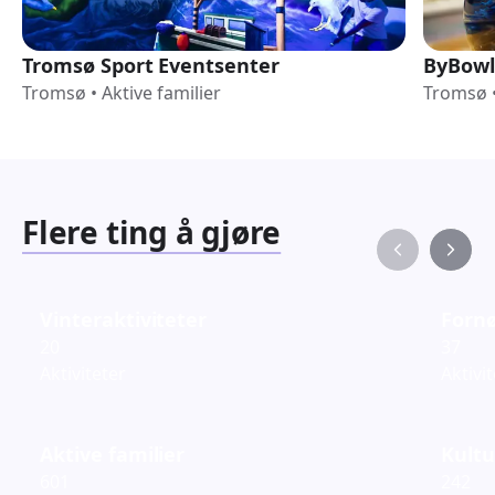
Tromsø Sport Eventsenter
ByBowl
Tromsø
•
Aktive familier
Tromsø
Flere ting å gjøre
Vinteraktiviteter
Fornø
20
37
Aktiviteter
Aktivi
Aktive familier
Kultu
601
242