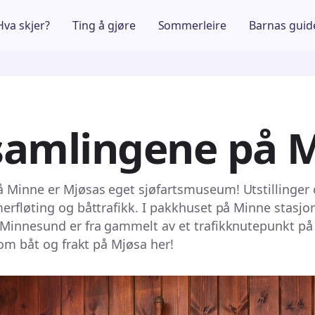
Hva skjer?
Ting å gjøre
Sommerleire
Barnas guid
samlingene på 
 Minne er Mjøsas eget sjøfartsmuseum! Utstillinger
erfløting og båttrafikk. I pakkhuset på Minne stasjo
Minnesund er fra gammelt av et trafikknutepunkt på 
 om båt og frakt på Mjøsa her!