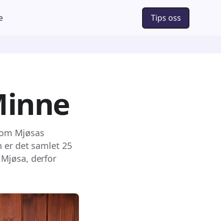
e
Tips oss
Minne
 om Mjøsas
n er det samlet 25
Mjøsa, derfor