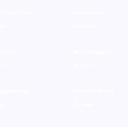
yelsesparker
Hestesentre
2
eter
Aktiviteter
tilbud
Aktivitetsparker
7
eter
Aktiviteter
opplevelser
Vannaktiviteter
13
eter
Aktiviteter