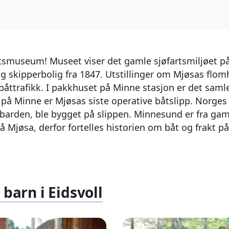
tsmuseum! Museet viser det gamle sjøfartsmiljøet p
g skipperbolig fra 1847. Utstillinger om Mjøsas flomh
åttrafikk. I pakkhuset på Minne stasjon er det saml
 på Minne er Mjøsas siste operative båtslipp. Norges
nbarden, ble bygget på slippen. Minnesund er fra ga
å Mjøsa, derfor fortelles historien om båt og frakt p
 barn i Eidsvoll