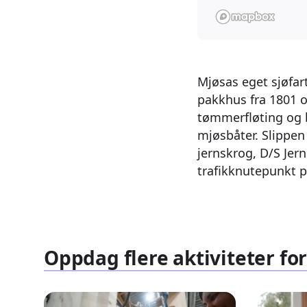
Mjøsas eget sjøfar
pakkhus fra 1801 o
tømmerfløting og b
mjøsbåter. Slippen
jernskrog, D/S Jer
trafikknutepunkt p
Oppdag flere aktiviteter for