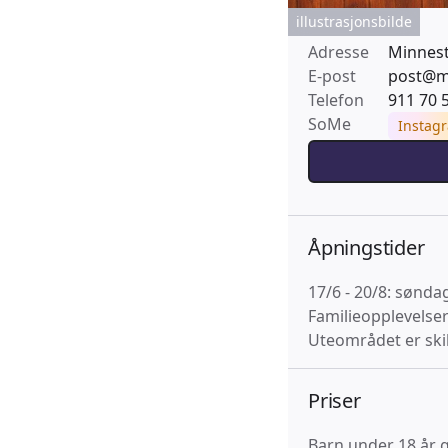
illustrasjonsbilde
Adresse
Minnest
E-post
post@m
Telefon
911 70 
SoMe
Instag
Åpningstider
17/6 - 20/8: søndag
Familieopplevelser 
Uteområdet er skil
Priser
Barn under 18 år g