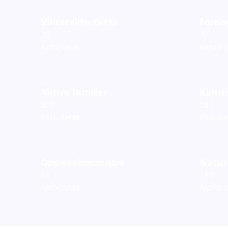
Vinteraktiviteter
Fornø
20
37
Aktiviteter
Aktivit
Aktive familier
Kultur
601
242
Aktiviteter
Aktivit
Opplevelsessentre
Natur
63
180
Aktiviteter
Aktivit