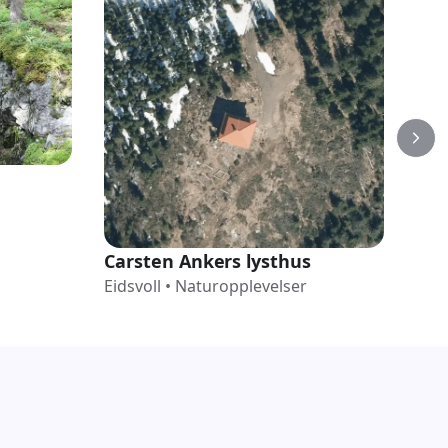
Fei
Carsten Ankers lysthus
Eids
Eidsvoll
•
Naturopplevelser