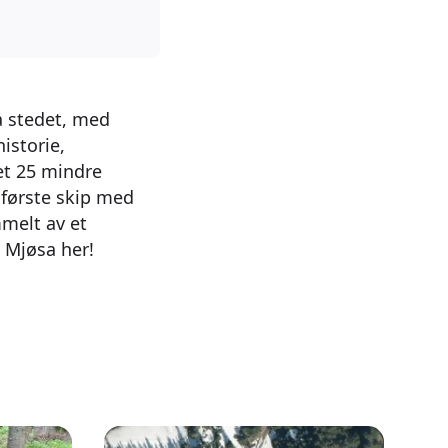
å stedet, med
istorie,
et 25 mindre
 første skip med
mmelt av et
å Mjøsa her!