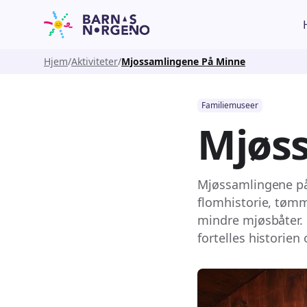
Hjem
Aktiviteter
Mjossamlingene På Minne
Familiemuseer
Mjøs
Mjøssamlingene på
flomhistorie, tømm
mindre mjøsbåter. 
fortelles historien