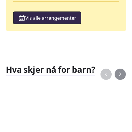
Vis alle arrangementer
Hva skjer nå for barn?
Familiearrangementer
Barne
827
351
Arrangementer
Arran