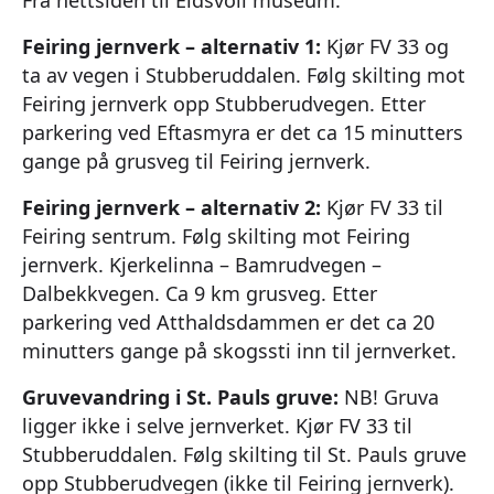
Fra nettsiden til Eidsvoll museum:
Feiring jernverk – alternativ 1:
Kjør FV 33 og
ta av vegen i Stubberuddalen. Følg skilting mot
Feiring jernverk opp Stubberudvegen. Etter
parkering ved Eftasmyra er det ca 15 minutters
gange på grusveg til Feiring jernverk.
Feiring jernverk – alternativ 2:
Kjør FV 33 til
Feiring sentrum. Følg skilting mot Feiring
jernverk. Kjerkelinna – Bamrudvegen –
Dalbekkvegen. Ca 9 km grusveg. Etter
parkering ved Atthaldsdammen er det ca 20
minutters gange på skogssti inn til jernverket.
Gruvevandring i St. Pauls gruve:
NB! Gruva
ligger ikke i selve jernverket. Kjør FV 33 til
Stubberuddalen. Følg skilting til St. Pauls gruve
opp Stubberudvegen (ikke til Feiring jernverk).