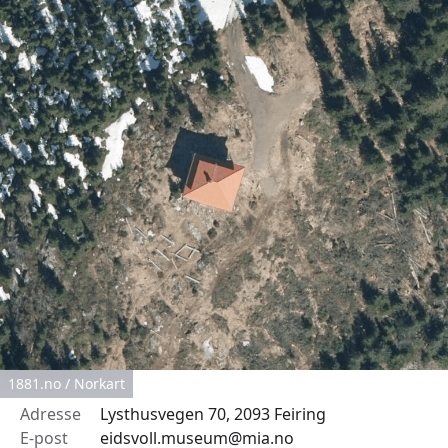
1881.no / Norkart
Adresse
Lysthusvegen 70, 2093 Feiring
E-post
eidsvoll.museum@mia.no