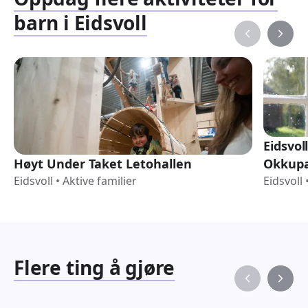
barn i Eidsvoll
Eidsvol
Høyt Under Taket Letohallen
Okkupa
Eidsvoll
•
Aktive familier
Eidsvoll
Flere ting å gjøre