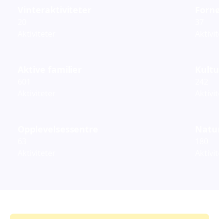
Vinteraktiviteter
Fornø
20
37
Aktiviteter
Aktivi
Aktive familier
Kultu
601
242
Aktiviteter
Aktivi
Opplevelsessentre
Natur
63
180
Aktiviteter
Aktivi