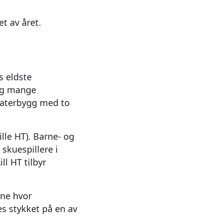
et av året.
s eldste
 og mange
 teaterbygg med to
lle HT). Barne- og
skuespillere i
Lill HT tilbyr
ene hvor
s stykket på en av