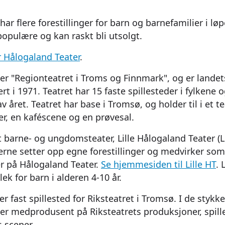
ar flere forestillinger for barn og barnefamilier i løp
 populære og kan raskt bli utsolgt.
 Hålogaland Teater
.
er "Regionteatret i Troms og Finnmark", og er landet
ert i 1971. Teatret har 15 faste spillesteder i fylkene
av året. Teatret har base i Tromsø, og holder til i et
r, en kaféscene og en prøvesal.
t barne- og ungdomsteater, Lille Hålogaland Teater (Li
ne setter opp egne forestillinger og medvirker som 
r på Hålogaland Teater.
Se hjemmesiden til Lille HT
. 
ek for barn i alderen 4-10 år.
 fast spillested for Riksteatret i Tromsø. I de stykk
er medprodusent på Riksteatrets produksjoner, spille
 scener.