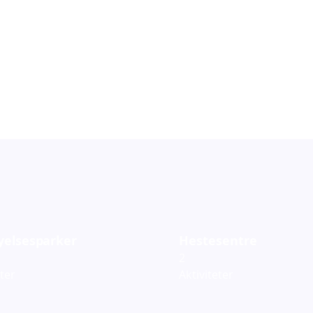
yelsesparker
Hestesentre
2
eter
Aktiviteter