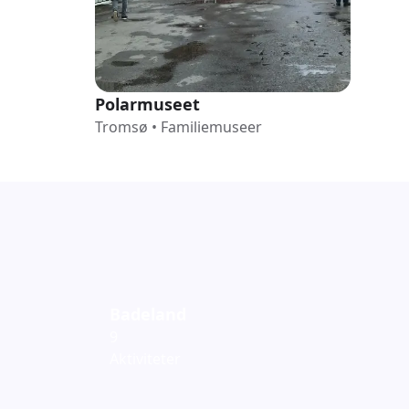
Polarmuseet
Tromsø
•
Familiemuseer
Badeland
9
Aktiviteter