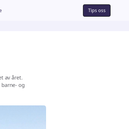
e
Tips oss
t av året.
t barne- og