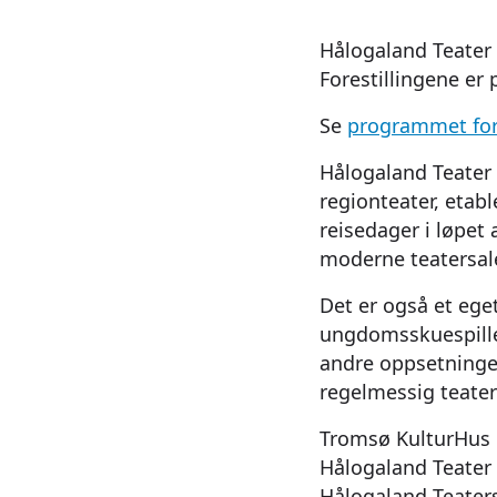
Hålogaland Teater h
Forestillingene er
Se
programmet for
Hålogaland Teater 
regionteater, etabl
reisedager i løpet 
moderne teatersale
Det er også et ege
ungdomsskuespiller
andre oppsetninge
regelmessig teaterl
Tromsø KulturHus er
Hålogaland Teater 
Hålogaland Teaters