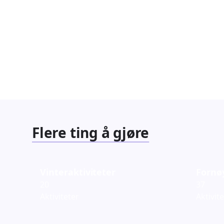
Flere ting å gjøre
Vinteraktiviteter
Fornø
20
37
Aktiviteter
Aktivit