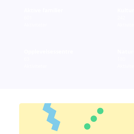
Aktive familier
Kultur
601
242
Aktiviteter
Aktivit
Opplevelsessentre
Natur
63
180
Aktiviteter
Aktivit