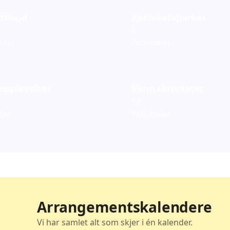
tilbud
Aktivitetsparker
7
eter
Aktiviteter
opplevelser
Vannaktiviteter
13
eter
Aktiviteter
Arrangementskalendere
Vi har samlet alt som skjer i én kalender.