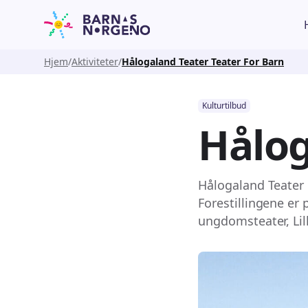
Hjem
Aktiviteter
Hålogaland Teater Teater For Barn
Kulturtilbud
Hålog
Hålogaland Teater h
Forestillingene er 
ungdomsteater, Lill