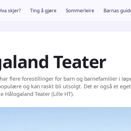
Hva skjer?
Ting å gjøre
Sommerleire
Barnas guid
aland Teater
ar flere forestillinger for barn og barnefamilier i løpe
populære og kan raskt bli utsolgt. Det er også et ege
e Hålogaland Teater (Lille HT).