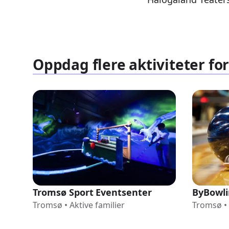
Oppdag flere aktiviteter fo
Tromsø Sport Eventsenter
ByBowli
Tromsø
•
Aktive familier
Tromsø
•