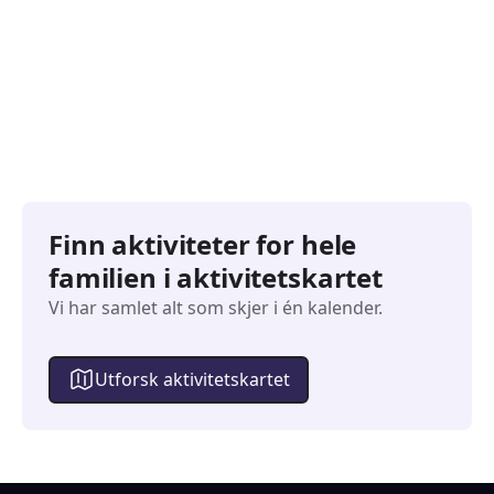
827
351
Arrangementer
Arran
Finn aktiviteter for hele
familien i aktivitetskartet
Vi har samlet alt som skjer i én kalender.
Utforsk aktivitetskartet