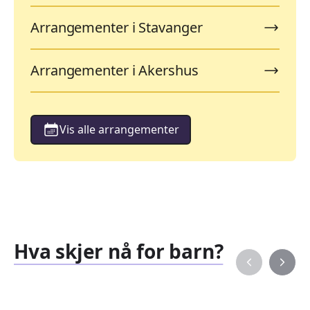
Arrangementer i Stavanger
Arrangementer i Akershus
Vis alle arrangementer
Hva skjer nå for barn?
Familiearrangementer
Barne