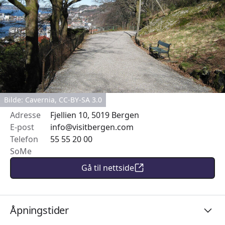
Bilde: Cavernia, CC-BY-SA 3.0
Adresse
Fjellien 10, 5019 Bergen
E-post
info@visitbergen.com
Telefon
55 55 20 00
SoMe
Gå til nettside
Åpningstider