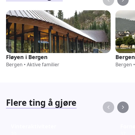
Fløyen i Bergen
Bergen
Bergen
•
Aktive familier
Bergen
•
Flere ting å gjøre
Vinteraktiviteter
Fornø
20
37