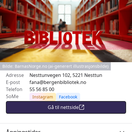
Bilde: BarnasNorge.no (ai-generert illustrasjonsbilde)
Adresse
Nesttunvegen 102, 5221 Nesttun
E-post
fana@bergenbibliotek.no
Telefon
55 56 85 00
SoMe
Instagram
Facebook
Gå til nettside