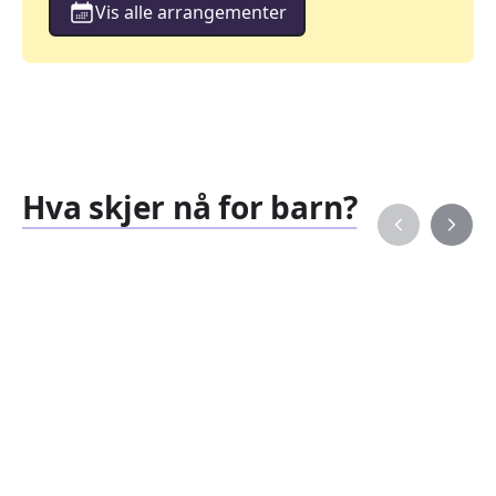
Vis alle arrangementer
Hva skjer nå for barn?
Familiearrangementer
Barne
827
351
Arrangementer
Arran