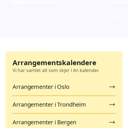
Opplevelsessentre
Natur
63
180
Aktiviteter
Aktivi
Arrangementskalendere
Vi har samlet alt som skjer i én kalender.
Arrangementer i Oslo
Arrangementer i Trondheim
Arrangementer i Bergen