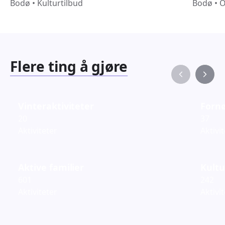
Bodø
•
Kulturtilbud
Bodø
•
O
Flere ting å gjøre
Vinteraktiviteter
Fornø
20
37
Aktiviteter
Aktivi
Aktive familier
Kultu
601
242
Aktiviteter
Aktivi