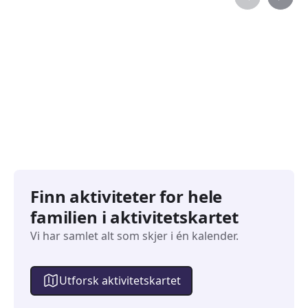
Familiearrangementer
Barne
827
351
Arrangementer
Arran
Finn aktiviteter for hele
familien i aktivitetskartet
Vi har samlet alt som skjer i én kalender.
Utforsk aktivitetskartet