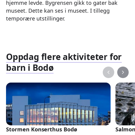
hjemme levde. Bygrensen gikk to gater bak
museet. Dette kan ses i museet. I tillegg
temporære utstillinger.
Oppdag flere aktiviteter for
barn i Bodø
Stormen Konserthus Bodø
Salmon