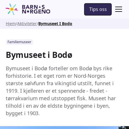
Tips oss
Hjem
Aktiviteter
Bymuseet I Bodo
Familiemuseer
Bymuseet i Bodø
Bymuseet i Bodø forteller om Bodø bys rike
forhistorie. I et eget rom er Nord-Norges
største sølvfunn fra vikingtid utstilt, funnet i
1919. I kjelleren er et spennende - fredet -
tørrakvarium med utstoppet fisk. Museet har
tilhold i en av de eldste bygningene i byen,
bygget i 1903.