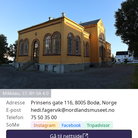
Mikkoau, CC-BY-SA 4.0
Adresse
Prinsens gate 116, 8005 Bodø, Norge
E-post
hedi.fagervik@nordlandsmuseet.no
Telefon
75 50 35 00
SoMe
Instagram
Facebook
Tripadvisor
Gå til nettside