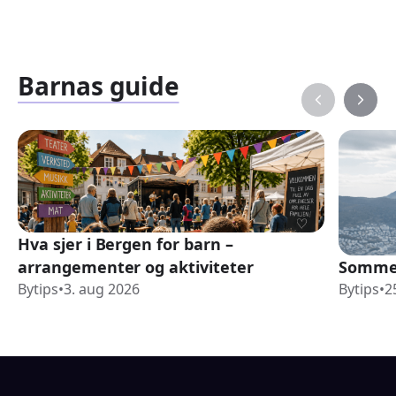
Barnas guide
Hva sjer i Bergen for barn –
arrangementer og aktiviteter
Sommer
Bytips
•
3. aug 2026
Bytips
•
2