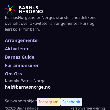
BarnasNorge.no er Norges største landsdekkene
oversikt over aktiviteter, arrangementer, kurs og
leirskoler for barn.
Arrangementer
Aktiviteter
Barnas Guide
For annonsører
Om Oss
Kontakt BarnasNorge
hei@barnasnorge.no
Se hva som skjer:
Instagram
Facebook
©2026 BarnasNorge
Personvernerklæring