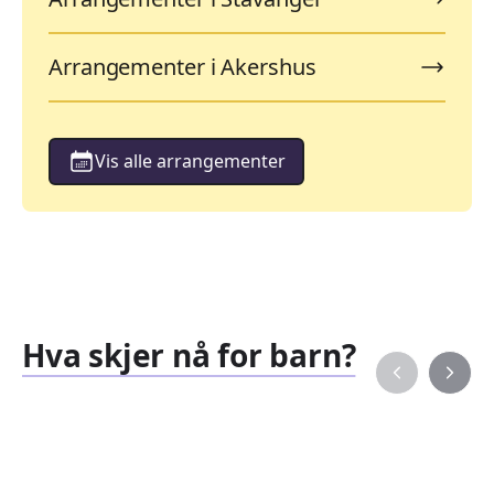
Arrangementer i Akershus
Vis alle arrangementer
Hva skjer nå for barn?
Familiearrangementer
Barne
827
351