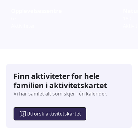
Opplevelsessentre
Natur
63
180
Aktiviteter
Aktivi
Finn aktiviteter for hele
familien i aktivitetskartet
Vi har samlet alt som skjer i én kalender.
Utforsk aktivitetskartet