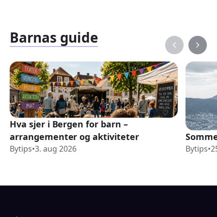
Barnas guide
Hva sjer i Bergen for barn –
arrangementer og aktiviteter
Sommer
Bytips
•
3. aug 2026
Bytips
•
2