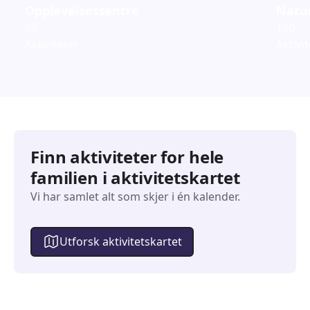
Opplevelsessentre
Natur
63
180
Aktiviteter
Aktivi
Finn aktiviteter for hele
familien i aktivitetskartet
Vi har samlet alt som skjer i én kalender.
Utforsk aktivitetskartet