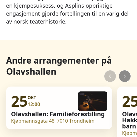
en kjempesuksess, og Asplins oppriktige
engasjement gjorde fortellingen til en varig del
av norsk teaterhistorie.
Andre arrangementer på
Olavshallen
25
2
OKT
12:00
Olavshallen: Familieforestilling
Olav
Hakk
Kjøpmannsgata 48, 7010 Trondheim
barn
Kjøpm