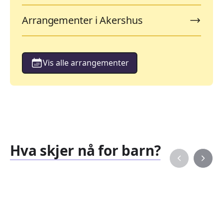
Arrangementer i Akershus
Vis alle arrangementer
Hva skjer nå for barn?
Familiearrangementer
Barne
827
351
Arrangementer
Arran