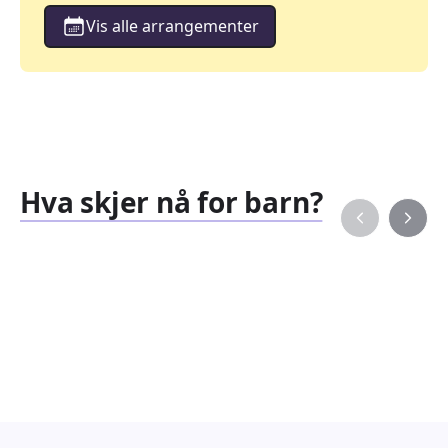
Vis alle arrangementer
Hva skjer nå for barn?
Familiearrangementer
Barne
827
351
Arrangementer
Arran