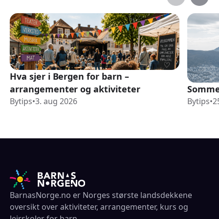
Hva sjer i Bergen for barn –
arrangementer og aktiviteter
Sommer
Bytips
•
3. aug 2026
Bytips
•
2
BarnasNorge.no er Norges største landsdekkene
oversikt over aktiviteter, arrangementer, kurs og
leirskoler for barn.