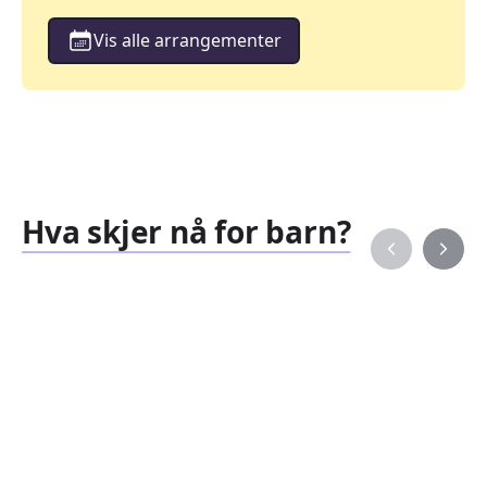
Vis alle arrangementer
Hva skjer nå for barn?
Familiearrangementer
Barne
827
351
Arrangementer
Arran