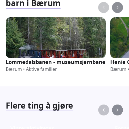
barn i Bærum
Lommedalsbanen - museumsjernbane
Henie 
Bærum
•
Aktive familier
Bærum
Flere ting å gjøre
Vinteraktiviteter
Fornø