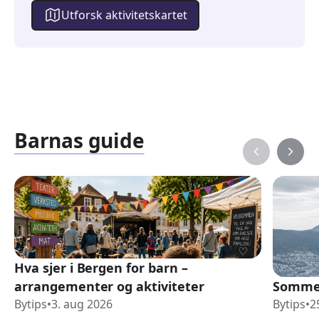
Utforsk aktivitetskartet
Barnas guide
Hva sjer i Bergen for barn –
arrangementer og aktiviteter
Sommer
Bytips
•
3. aug 2026
Bytips
•
2