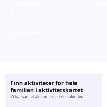
Aktive familier
Kultu
601
242
Aktiviteter
Aktivi
Opplevelsessentre
Natur
63
180
Aktiviteter
Aktivi
Finn aktiviteter for hele
familien i aktivitetskartet
Vi har samlet alt som skjer i én kalender.