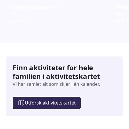
Opplevelsessentre
Natur
63
180
Aktiviteter
Aktivi
Finn aktiviteter for hele
familien i aktivitetskartet
Vi har samlet alt som skjer i én kalender.
Utforsk aktivitetskartet