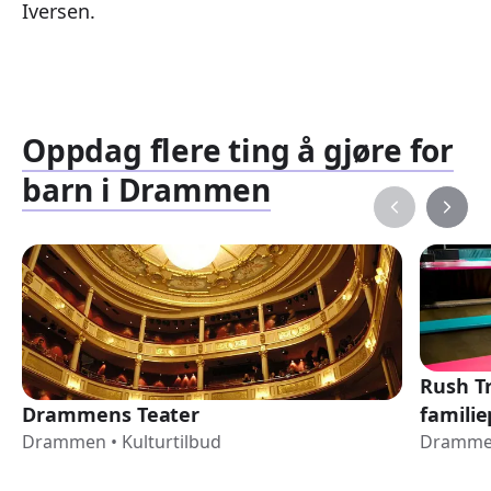
Iversen.
Oppdag flere ting å gjøre for
barn i Drammen
Rush T
Drammens Teater
famili
Drammen
•
Kulturtilbud
Dramm