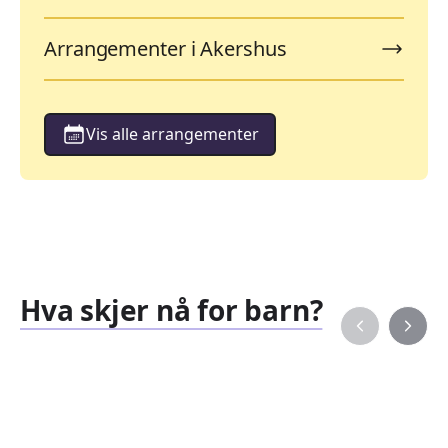
Arrangementer i Akershus
Vis alle arrangementer
Hva skjer nå for barn?
Familiearrangementer
Barne
827
351
Arrangementer
Arran