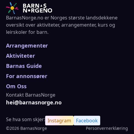
BarnasNorge.no er Norges største landsdekkene
oversikt over aktiviteter, arrangementer, kurs og
leirskoler for barn.
Arrangementer
Aktiviteter
Barnas Guide
For annonsører
Om Oss
Kontakt BarnasNorge
hei@barnasnorge.no
Se hva som skjer:
Instagram
Facebook
©2026 BarnasNorge
Personvernerklæring