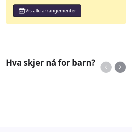
Vis alle arrangementer
Hva skjer nå for barn?
Familiearrangementer
Barne
827
351
Arrangementer
Arran