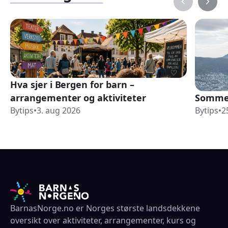
Hva sjer i Bergen for barn –
arrangementer og aktiviteter
Sommer
Bytips
•
3. aug 2026
Bytips
•
2
BarnasNorge.no er Norges største landsdekkene
oversikt over aktiviteter, arrangementer, kurs og