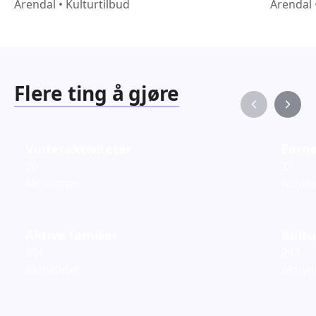
Arendal
•
Kulturtilbud
Arendal
Flere ting å gjøre
Vinteraktiviteter
Fornø
20
37
Aktiviteter
Aktivi
Aktive familier
Kultu
601
242
Aktiviteter
Aktivi