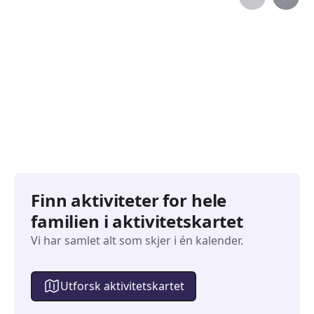
Familiearrangementer
Barne
827
351
Arrangementer
Arran
Finn aktiviteter for hele
familien i aktivitetskartet
Vi har samlet alt som skjer i én kalender.
Utforsk aktivitetskartet