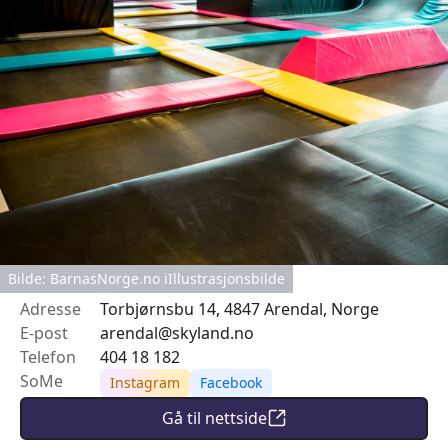
Bilde: BarnasNorge.no iIllustrasjonsbilde
Adresse
Torbjørnsbu 14, 4847 Arendal, Norge
E-post
arendal@skyland.no
Telefon
404 18 182
SoMe
Instagram
Facebook
Gå til nettside