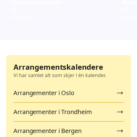
Opplevelsessentre
Natur
63
180
Aktiviteter
Aktivi
Arrangementskalendere
Vi har samlet alt som skjer i én kalender.
Arrangementer i Oslo
Arrangementer i Trondheim
Arrangementer i Bergen