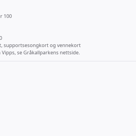
kr 100
0
t, supportsesongkort og vennekort
 Vipps, se Gråkallparkens nettside.