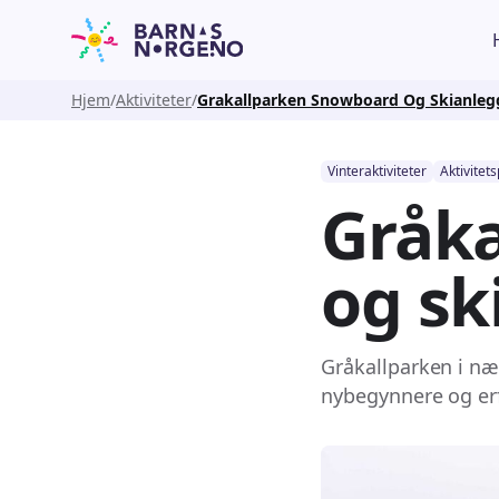
Hjem
Aktiviteter
Grakallparken Snowboard Og Skianleg
Vinteraktiviteter
Aktivitet
Gråka
og sk
Gråkallparken i næ
nybegynnere og erfa