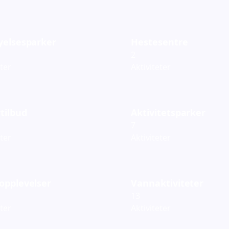
yelsesparker
Hestesentre
2
eter
Aktiviteter
tilbud
Aktivitetsparker
7
eter
Aktiviteter
opplevelser
Vannaktiviteter
13
eter
Aktiviteter