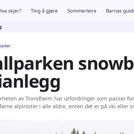
Hva skjer?
Ting å gjøre
Sommerleire
Barnas guid
g
sparker
llparken snowb
ianlegg
rheten av Trondheim har utfordringer som passer fo
rne alpinister i alle aldre, enten det er på ski eller