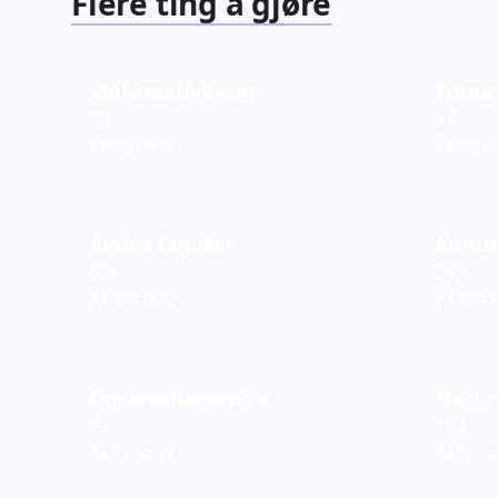
Flere ting å gjøre
Vinteraktiviteter
Fornø
20
37
Aktiviteter
Aktivit
Aktive familier
Kultur
601
242
Aktiviteter
Aktivit
Opplevelsessentre
Natur
63
180
Aktiviteter
Aktivit