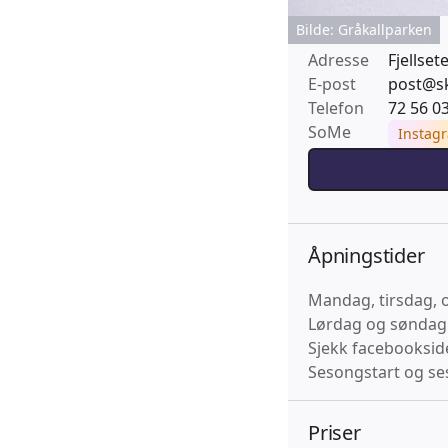
Bilde: Gråkallparken
Adresse
Fjellse
E-post
post@s
Telefon
72 56 0
SoMe
Instag
Åpningstider
Mandag, tirsdag, 
Lørdag og søndag:
Sjekk facebooksid
Sesongstart og se
Priser