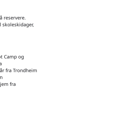
å reservere.
l skoleskidager,
Mot Camp og
a
går fra Trondheim
en
jem fra