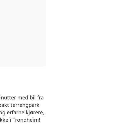
inutter med bil fra
pakt terrengpark
g erfarne kjørere,
akke i Trondheim!