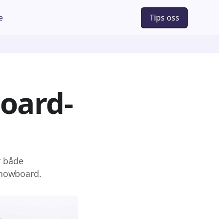
e
Tips oss
oard-
r både
 snowboard.