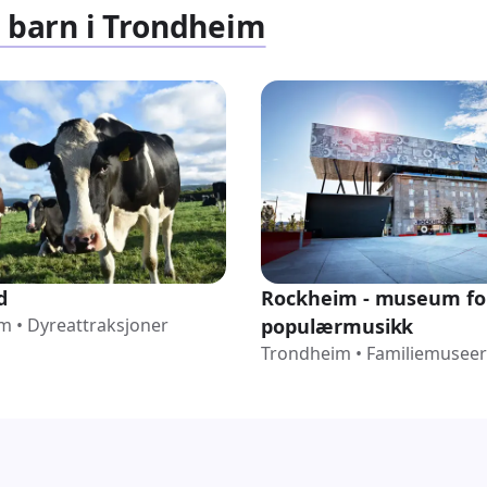
r barn i Trondheim
d
Rockheim - museum fo
im
•
Dyreattraksjoner
populærmusikk
Trondheim
•
Familiemuseer