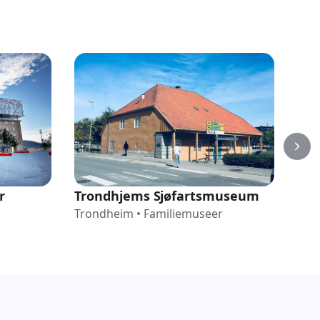
r
Trondhjems Sjøfartsmuseum
Sve
Trondheim
•
Familiemuseer
Fo
Tro