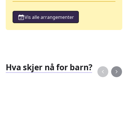
Vis alle arrangementer
Hva skjer nå for barn?
Familiearrangementer
Barne
827
351
Arrangementer
Arran