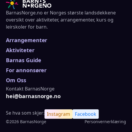
BarnasNorge.no er Norges største landsdekkene
oversikt over aktiviteter, arrangementer, kurs og
leirskoler for barn.
Arrangementer
Aktiviteter
Barnas Guide
For annonsører
Om Oss
Kontakt BarnasNorge
hei@barnasnorge.no
Se hva som skjer:
Instagram
Facebook
©2026 BarnasNorge
Personvernerklæring