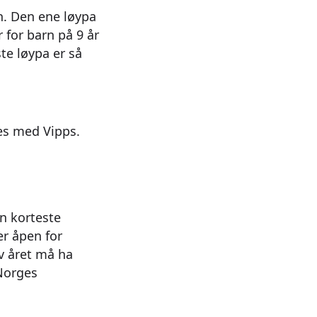
n. Den ene løypa
 for barn på 9 år
ste løypa er så
les med Vipps.
en korteste
er åpen for
av året må ha
 Norges