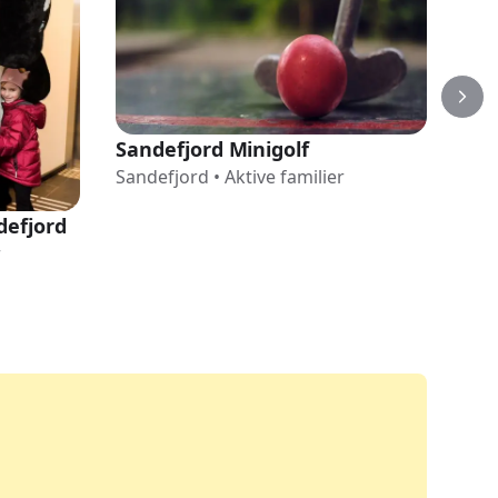
Sandefjord Minigolf
Byg
Sandefjord
•
Aktive familier
San
defjord
r