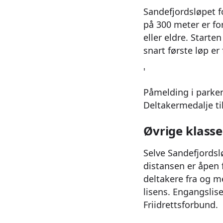
Sandefjordsløpet f
på 300 meter er for
eller eldre. Starte
snart første løp er 
'
Påmelding i parken
Deltakermedalje til
Øvrige klasse
Selve Sandefjordsl
distansen er åpen 
deltakere fra og me
lisens. Engangslis
Friidrettsforbund.