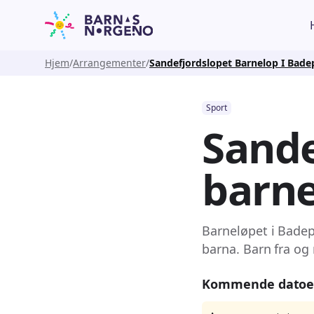
Hjem
Arrangementer
Sandefjordslopet Barnelop I Bad
Sport
Sande
barne
Barneløpet i Badep
barna. Barn fra og
Kommende datoe