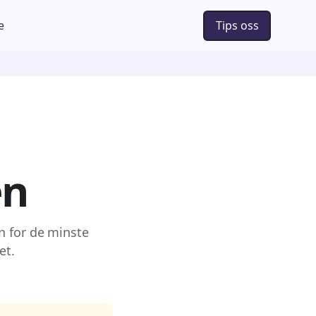
e
Tips oss
en
n for de minste
et.