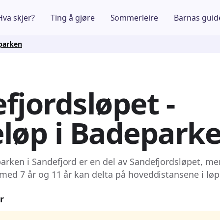
Hva skjer?
Ting å gjøre
Sommerleire
Barnas guid
eparken
fjordsløpet -
løp i Badepark
arken i Sandefjord er en del av Sandefjordsløpet, me
 med 7 år og 11 år kan delta på hoveddistansene i løp
r