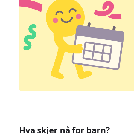
Hva skjer nå for barn?