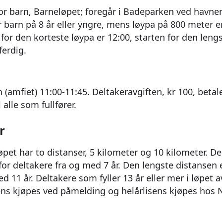
or barn, Barneløpet; foregår i Badeparken ved havne
 barn på 8 år eller yngre, mens løypa på 800 meter er
n for den korteste løypa er 12:00, starten for den leng
ferdig.
 (amfiet) 11:00-11:45. Deltakeravgiften, kr 100, beta
 alle som fullfører.
r
øpet har to distanser, 5 kilometer og 10 kilometer. D
for deltakere fra og med 7 år. Den lengste distansen 
d 11 år. Deltakere som fyller 13 år eller mer i løpet 
ens kjøpes ved påmelding og helårlisens kjøpes hos