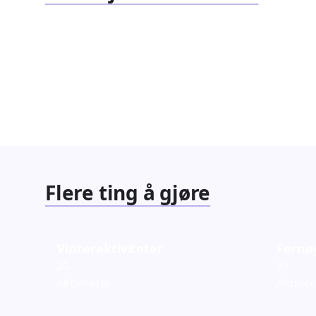
Familiearrangementer
Barnef
827
351
Arrangementer
Arrang
Flere ting å gjøre
Vinteraktiviteter
Fornø
20
37
Aktiviteter
Aktivit