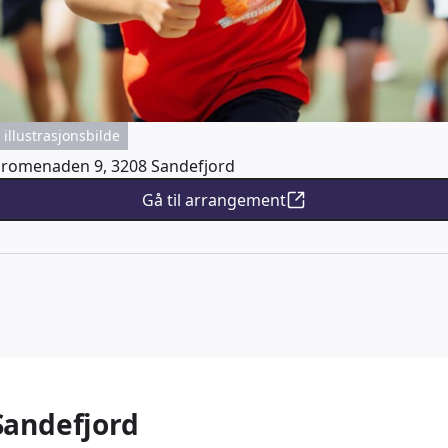
illustrasjonsbilde
romenaden 9, 3208 Sandefjord
Gå til arrangement
Sandefjord