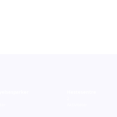
orestillinger
Barneteater
119
ementer
Arrangementer
yelsesparker
Hestesentre
2
eter
Aktiviteter