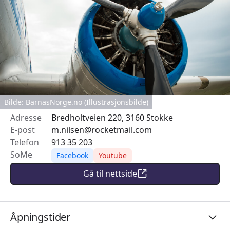
Bilde: BarnasNorge.no (Illustrasjonsbilde)
Adresse
Bredholtveien 220, 3160 Stokke
E-post
m.nilsen@rocketmail.com
Telefon
913 35 203
SoMe
Facebook
Youtube
Gå til nettside
Åpningstider