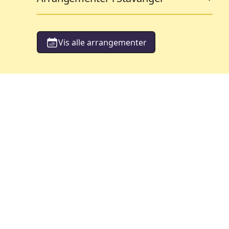
Vis alle arrangementer
orestillinger
Barneteater
119
ementer
Arrangementer