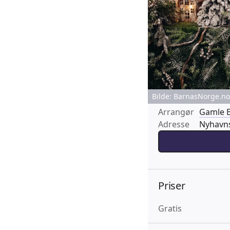
Bilde: BarnasNorge.no 
Arrangør
Gamle 
Adresse
Nyhavns
Priser
Gratis