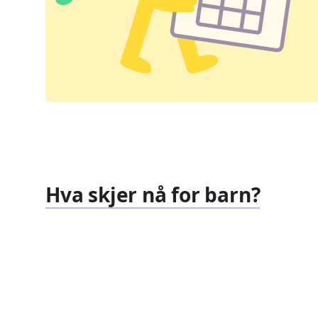
Hva skjer nå for barn?
Familiearrangementer
Barnef
827
351
Arrangementer
Arrang