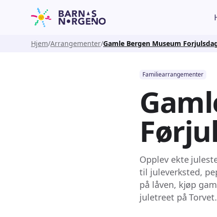
Hjem
Arrangementer
Gamle Bergen Museum Forjulsdag
Familiearrangementer
Gaml
Førju
Opplev ekte julest
til juleverksted, p
på låven, kjøp ga
juletreet på Torvet