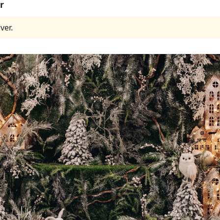
r
ver.