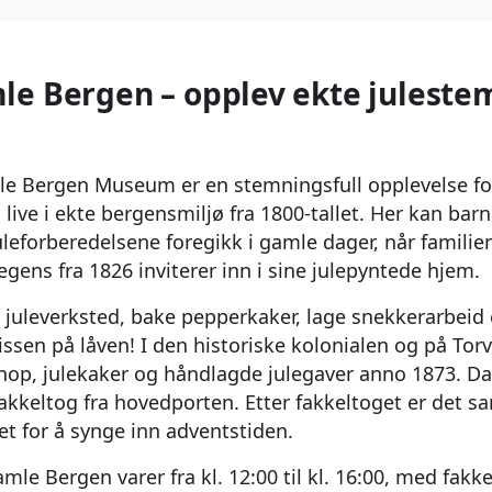
mle Bergen – opplev ekte julest
e Bergen Museum er en stemningsfull opplevelse for
l live i ekte bergensmiljø fra 1800-tallet. Her kan ba
leforberedelsene foregikk i gamle dager, når famili
gens fra 1826 inviterer inn i sine julepyntede hjem.
 juleverksted, bake pepperkaker, lage snekkerarbeid e
ssen på låven! I den historiske kolonialen og på To
op, julekaker og håndlagde julegaver anno 1873. D
fakkeltog fra hovedporten. Etter fakkeltoget er det s
et for å synge inn adventstiden.
le Bergen varer fra kl. 12:00 til kl. 16:00, med fakkel