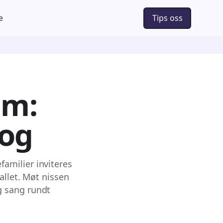
e
Tips oss
um:
tog
amilier inviteres
allet. Møt nissen
g sang rundt