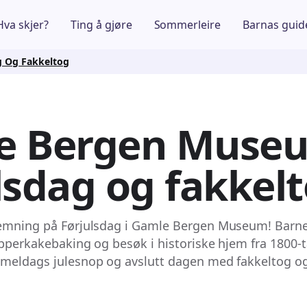
Hva skjer?
Ting å gjøre
Sommerleire
Barnas guid
 Og Fakkeltog
e Bergen Muse
lsdag og fakkel
emning på Førjulsdag i Gamle Bergen Museum! Barnef
epperkakebaking og besøk i historiske hjem fra 1800-t
mmeldags julesnop og avslutt dagen med fakkeltog o
.