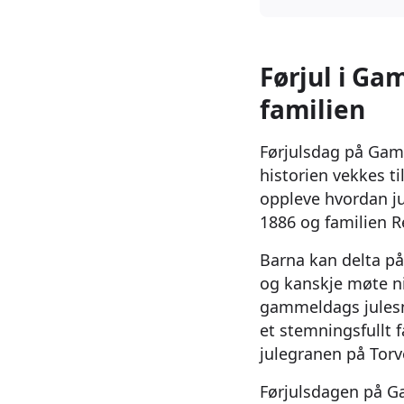
Førjul i Ga
familien
Førjulsdag på Gaml
historien vekkes ti
oppleve hvordan ju
1886 og familien Re
Barna kan delta på
og kanskje møte ni
gammeldags julesn
et stemningsfullt 
julegranen på Torv
Førjulsdagen på Gam