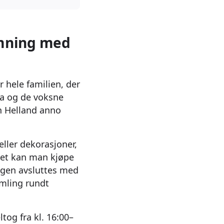
emning med
 hele familien, der
rna og de voksne
en Helland anno
ller dekorasjoner,
rvet kan man kjøpe
agen avsluttes med
amling rundt
tog fra kl. 16:00–