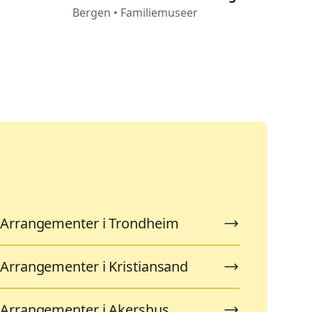
Ber
Bergen
•
Familiemuseer
Hov
Ber
Arrangementer i Trondheim
Arrangementer i Kristiansand
Arrangementer i Akershus