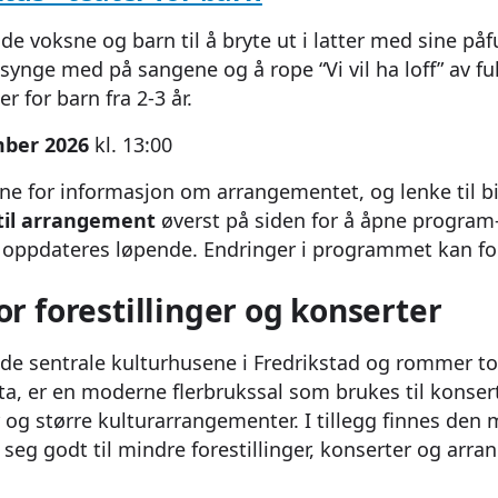
de voksne og barn til å bryte ut i latter med sine påf
synge med på sangene og å rope “Vi vil ha loff” av ful
r for barn fra 2-3 år.
mber 2026
kl. 13:00
ene for informasjon om arrangementet, og lenke til bi
til arrangement
øverst på siden for å åpne program-
n oppdateres løpende. Endringer i programmet kan 
or forestillinger og konserter
v de sentrale kulturhusene i Fredrikstad og rommer to
ta, er en moderne flerbrukssal som brukes til konsert
r og større kulturarrangementer. I tillegg finnes den
seg godt til mindre forestillinger, konserter og arra