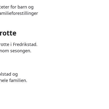
teter for barn og
milieforestillinger
rotte
te i Fredrikstad.
jennom sesongen.
olstad og
hele familien.