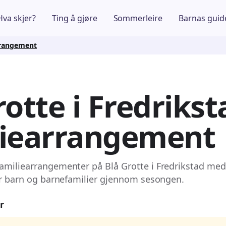
Hva skjer?
Ting å gjøre
Sommerleire
Barnas guid
arrangement
rotte i Fredrikst
liearrangement
amiliearrangementer på Blå Grotte i Fredrikstad med 
for barn og barnefamilier gjennom sesongen.
r