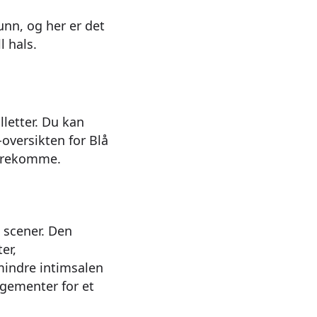
unn, og her er det
l hals.
lletter. Du kan
oversikten for Blå
forekomme.
 scener. Den
er,
 mindre intimsalen
ngementer for et