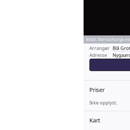
Bilde: BarnasNorge.no 
Arrangør
Blå Gro
Adresse
Nygaard
Priser
Ikke opplyst.
Kart