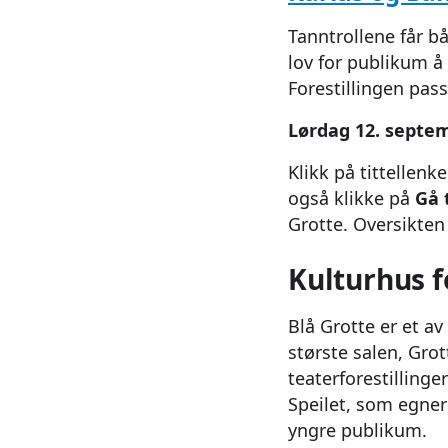
Tanntrollene får bå
lov for publikum å 
Forestillingen passe
Lørdag 12. septe
Klikk på tittellenk
også klikke på
Gå 
Grotte. Oversikte
Kulturhus f
Blå Grotte er et a
største salen, Grot
teaterforestillinge
Speilet, som egner 
yngre publikum.