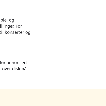
ble, og
linger. For
til konserter og
 før annonsert
r over disk på