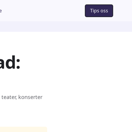
e
Tips oss
ad:
teater, konserter