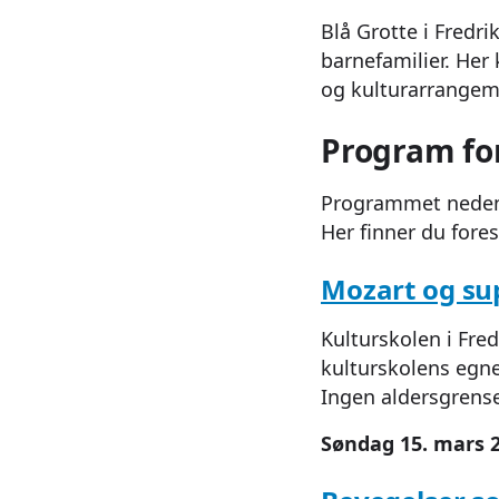
Blå Grotte i Fredri
barnefamilier. Her 
og kulturarrangeme
Program fo
Programmet nedenf
Her finner du fore
Mozart og su
Kulturskolen i Fre
kulturskolens egne
Ingen aldersgrens
Søndag 15. mars 