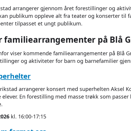
kstad arrangerer gjennom året forestillinger og aktivi
kan publikum oppleve alt fra teater og konserter til fa
nter tilpasset et ungt publikum.
r familiearrangementer på Blå G
or viser kommende familiearrangementer på Blå Grot
stillinger og aktiviteter for barn og barnefamilier g
perhelter
drikstad arrangerer konsert med superhelten Aksel K
 elever. En forestilling med masse trøkk som passer 
e.
2026
kl. 16:00-17:15