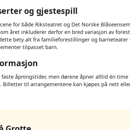
serter og gjestespill
 scene for både Riksteatret og Det Norske Blåseensem
 året inkluderer derfor en bred variasjon av forestil
ette bety alt fra familieforestillinger og barneteater 
ementer tilpasset barn.
formasjon
e faste åpningstider, men dørene åpner alltid én time
 Billetter til arrangementene kan kjøpes på nett elle
å Grotte