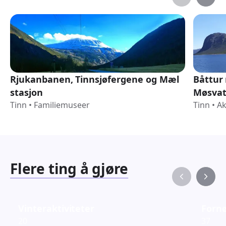
Rjukanbanen, Tinnsjøfergene og Mæl
Båttur 
stasjon
Møsva
Tinn
•
Familiemuseer
Tinn
•
Ak
Flere ting å gjøre
Vinteraktiviteter
Fornø
20
37