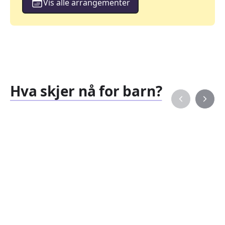
Vis alle arrangementer
Hva skjer nå for barn?
Familiearrangementer
Barne
827
351
Arrangementer
Arran