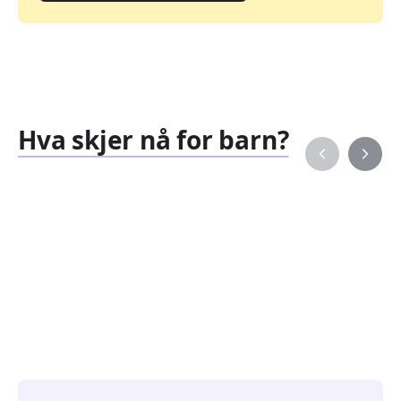
Hva skjer nå for barn?
Familiearrangementer
Barne
827
351
Arrangementer
Arran