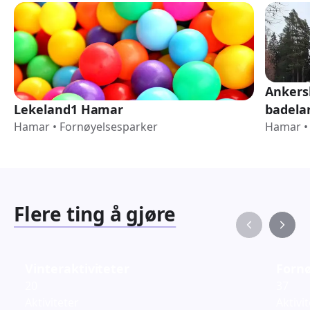
Ankers
Lekeland1 Hamar
badela
Hamar
•
Fornøyelsesparker
Hamar
•
Flere ting å gjøre
Vinteraktiviteter
Fornø
20
37
Aktiviteter
Aktivi