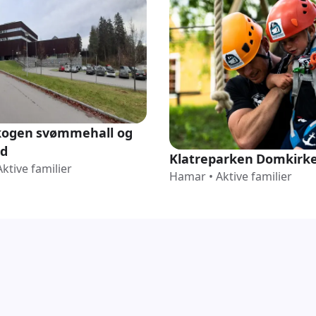
kogen svømmehall og
nd
Klatreparken Domkirk
Aktive familier
Hamar
•
Aktive familier