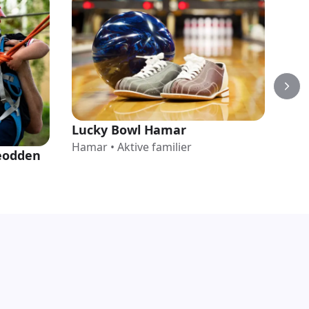
Lucky Bowl Hamar
Rus
Hamar
•
Aktive familier
Ham
eodden