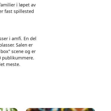
amilier i løpet av
r fast spillested
ser i amfi. En del
plasser. Salen er
k box" scene og er
50 publikummere.
 det meste.