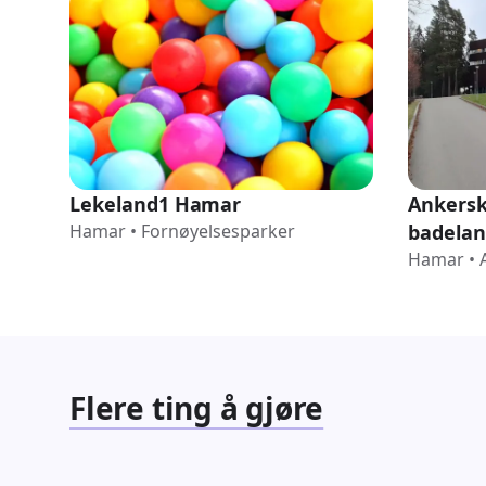
Lekeland1 Hamar
Ankers
Hamar
•
Fornøyelsesparker
badela
Hamar
•
Flere ting å gjøre