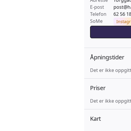
Adresse
Torggat
E-post
post@h
Telefon
62 56 1
SoMe
Instag
Åpningstider
Det er ikke oppgit
Priser
Det er ikke oppgitt
Kart