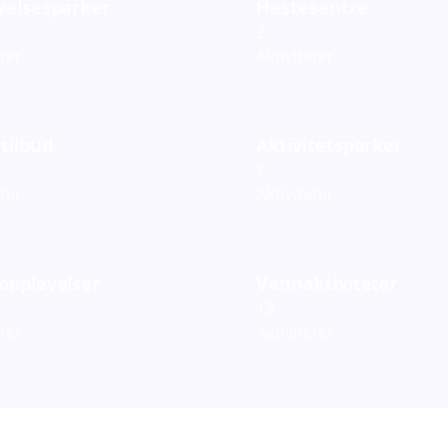
yelsesparker
Hestesentre
2
eter
Aktiviteter
tilbud
Aktivitetsparker
7
eter
Aktiviteter
opplevelser
Vannaktiviteter
13
eter
Aktiviteter