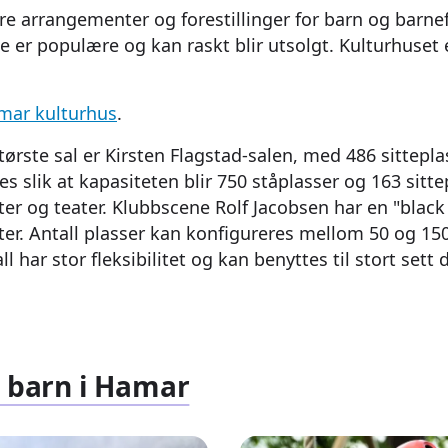
re arrangementer og forestillinger for barn og barnef
ne er populære og kan raskt blir utsolgt. Kulturhuset e
mar kulturhus
.
rste sal er Kirsten Flagstad-salen, med 486 sitteplas
es slik at kapasiteten blir 750 ståplasser og 163 sitte
rter og teater. Klubbscene Rolf Jacobsen har en "blac
rter. Antall plasser kan konfigureres mellom 50 og 1
ll har stor fleksibilitet og kan benyttes til stort sett
r barn i Hamar