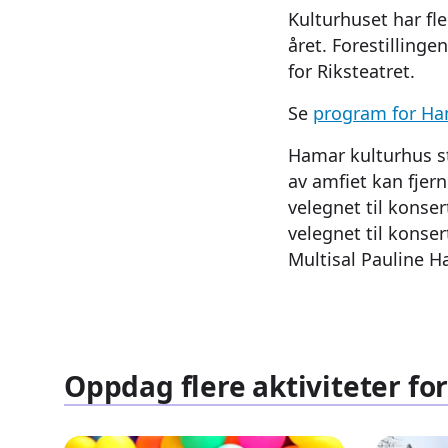
Kulturhuset har fle
året. Forestillinge
for Riksteatret.
Se
program for Ha
Hamar kulturhus stø
av amfiet kan fjern
velegnet til konse
velegnet til konse
Multisal Pauline Ha
Oppdag flere aktiviteter fo