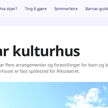
Hva skjer?
Ting å gjøre
Sommerleire
Barnas guid
r kulturhus
r flere arrangementer og forestillinger for barn og b
rhuset er fast spillested for Riksteatret.