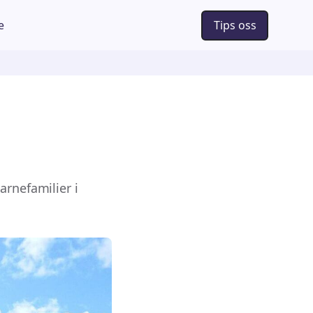
e
Tips oss
arnefamilier i