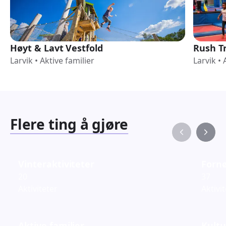
Høyt & Lavt Vestfold
Rush T
Larvik
•
Aktive familier
Larvik
•
Flere ting å gjøre
Vinteraktiviteter
Fornø
20
37
Aktiviteter
Aktivi
Aktive familier
Kultu