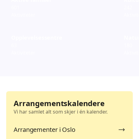
601
242
Aktiviteter
Aktivi
Opplevelsessentre
Natur
63
180
Aktiviteter
Aktivi
Arrangementskalendere
Vi har samlet alt som skjer i én kalender.
Arrangementer i Oslo