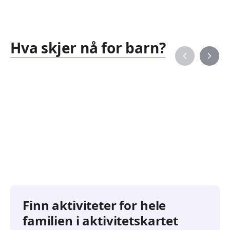
Hva skjer nå for barn?
Familiearrangementer
Barne
827
351
Arrangementer
Arran
Finn aktiviteter for hele
familien i aktivitetskartet