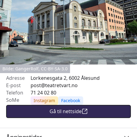
Bilde: GangerRolf,
CC-BY-SA-3.0
Adresse
Lorkenesgata 2, 6002 Ålesund
E-post
post@teatretvart.no
Telefon
71 24 02 80
SoMe
Instagram
Facebook
Gå til nettside