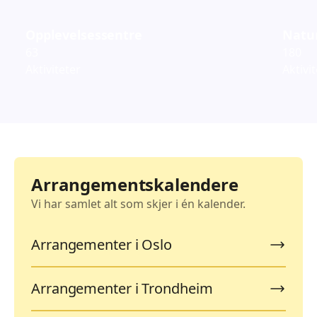
Opplevelsessentre
Natur
63
180
Aktiviteter
Aktivi
Arrangementskalendere
Vi har samlet alt som skjer i én kalender.
Arrangementer i Oslo
Arrangementer i Trondheim