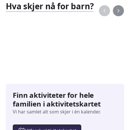
Hva skjer nå for barn?
Familiearrangementer
Barne
827
351
Arrangementer
Arran
Finn aktiviteter for hele
familien i aktivitetskartet
Vi har samlet alt som skjer i én kalender.