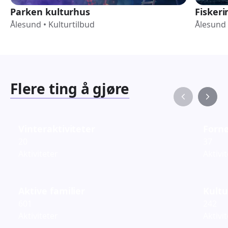
Parken kulturhus
Fiskeri
Ålesund
•
Kulturtilbud
Ålesund
Flere ting å gjøre
Vinteraktiviteter
Fornø
20
37
Aktiviteter
Aktivi
Aktive familier
Kultu
601
242
Aktiviteter
Aktivi