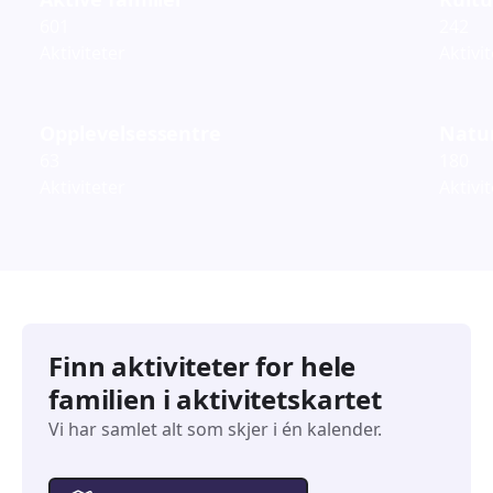
601
242
Aktiviteter
Aktivi
Opplevelsessentre
Natur
63
180
Aktiviteter
Aktivi
Finn aktiviteter for hele
familien i aktivitetskartet
Vi har samlet alt som skjer i én kalender.