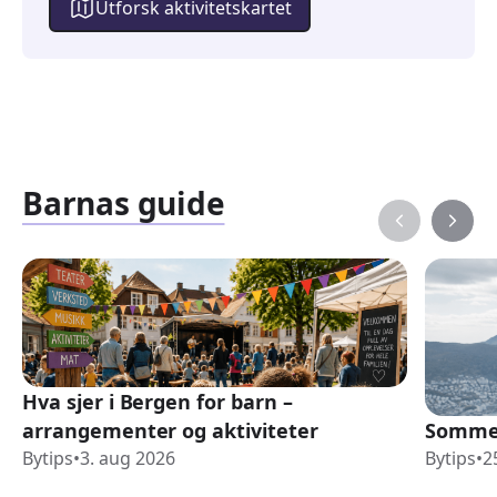
Utforsk aktivitetskartet
Barnas guide
Hva sjer i Bergen for barn –
arrangementer og aktiviteter
Sommer
Bytips
•
3. aug 2026
Bytips
•
2