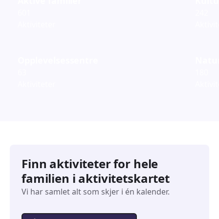
Aktive familier
Kultu
601
242
Aktiviteter
Aktivi
Opplevelsessentre
Natur
63
180
Aktiviteter
Aktivi
Finn aktiviteter for hele
familien i aktivitetskartet
Vi har samlet alt som skjer i én kalender.