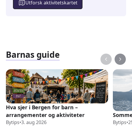
Utforsk aktivitetskartet
Barnas guide
Hva sjer i Bergen for barn –
arrangementer og aktiviteter
Sommer
Bytips
•
3. aug 2026
Bytips
•
2