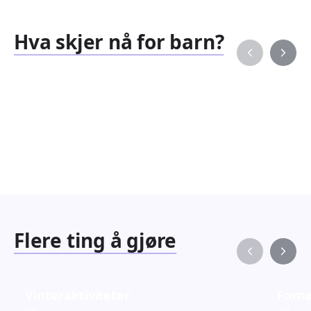
Hva skjer nå for barn?
Familiearrangementer
Barne
827
351
Arrangementer
Arran
Flere ting å gjøre
Vinteraktiviteter
Fornø