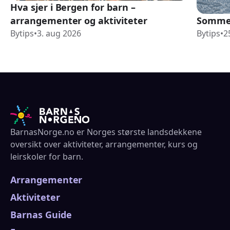
Hva sjer i Bergen for barn –
arrangementer og aktiviteter
Sommer
Bytips
•
3. aug 2026
Bytips
•
2
BarnasNorge.no er Norges største landsdekkene
oversikt over aktiviteter, arrangementer, kurs og
leirskoler for barn.
Arrangementer
Aktiviteter
Barnas Guide