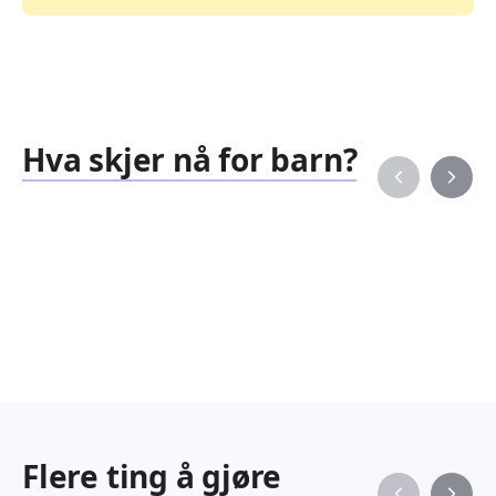
Hva skjer nå for barn?
Familiearrangementer
Barne
827
351
Arrangementer
Arran
Flere ting å gjøre