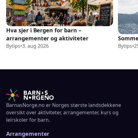
Hva sjer i Bergen for barn –
arrangementer og aktiviteter
Sommer
Bytips
•
3. aug 2026
Bytips
•
2
BarnasNorge.no er Norges største landsdekkene
oversikt over aktiviteter, arrangementer, kurs og
leirskoler for barn.
Arrangementer