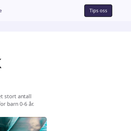
e
Tips oss
k
 stort antall
r barn 0-6 år.