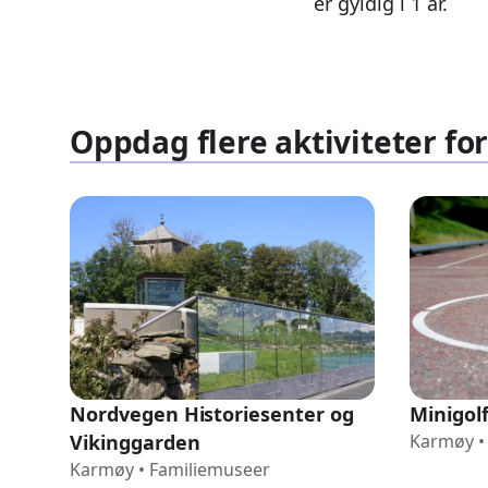
er gyldig i 1 år.
Oppdag flere aktiviteter fo
Nordvegen Historiesenter og
Minigol
Vikinggarden
Karmøy
•
Karmøy
•
Familiemuseer