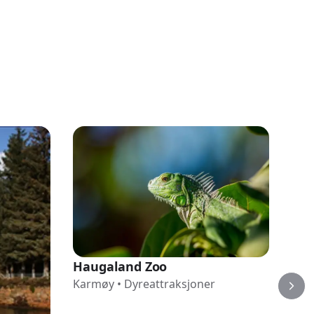
Haugaland Zoo
Gro
Karmøy
•
Dyreattraksjoner
Kar