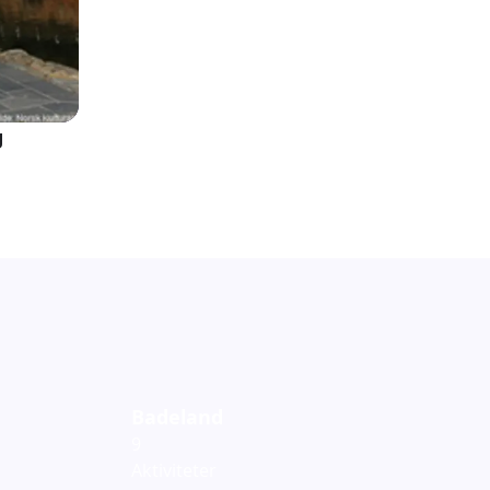
g
Badeland
9
Aktiviteter