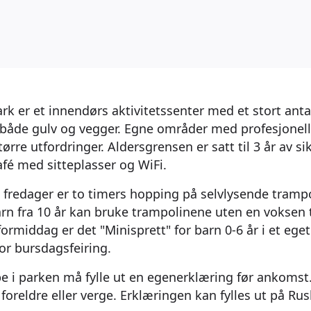
k er et innendørs aktivitetssenter med et stort anta
åde gulv og vegger. Egne områder med profesjonelle
rre utfordringer. Aldersgrensen er satt til 3 år av s
fé med sitteplasser og WiFi.
 fredager er to timers hopping på selvlysende trampo
arn fra 10 år kan bruke trampolinene uten en voksen t
ormiddag er det "Minisprett" for barn 0-6 år i et eget
or bursdagsfeiring.
e i parken må fylle ut en egenerklæring før ankomst
 foreldre eller verge. Erklæringen kan fylles ut på 