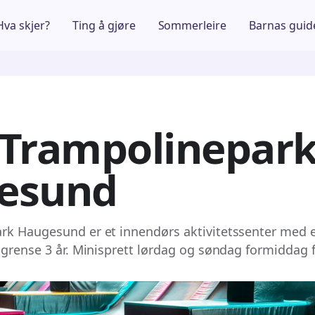
Hva skjer?
Ting å gjøre
Sommerleire
Barnas guid
 Trampolinepar
esund
k Haugesund er et innendørs aktivitetssenter med et
sgrense 3 år. Minisprett lørdag og søndag formiddag fo