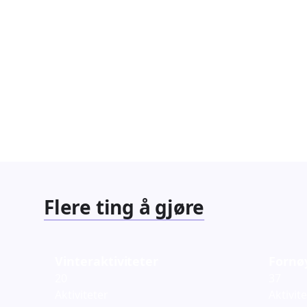
Flere ting å gjøre
Vinteraktiviteter
Fornø
20
37
Aktiviteter
Aktivit