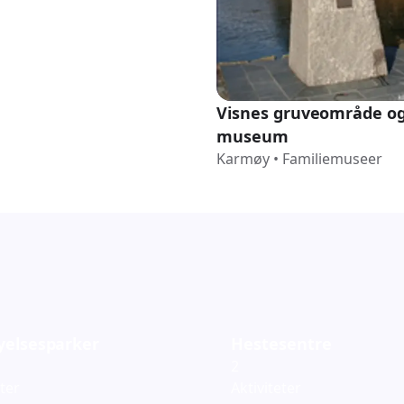
Visnes gruveområde o
museum
Karmøy
•
Familiemuseer
yelsesparker
Hestesentre
2
eter
Aktiviteter