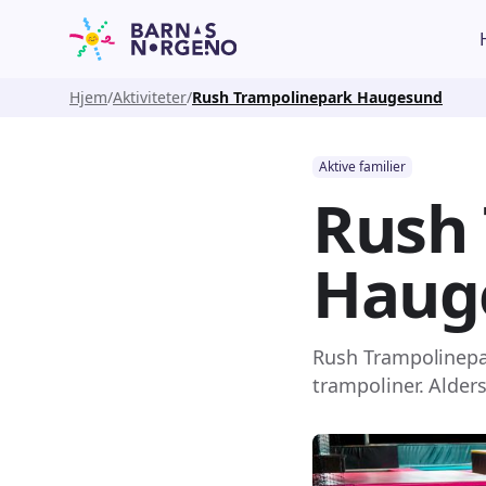
Hjem
Aktiviteter
Rush Trampolinepark Haugesund
Aktive familier
Rush
Haug
Rush Trampolinepar
trampoliner. Alder