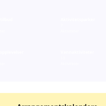
tilbud
Aktivitetsparker
7
eter
Aktiviteter
opplevelser
Vannaktiviteter
13
eter
Aktiviteter