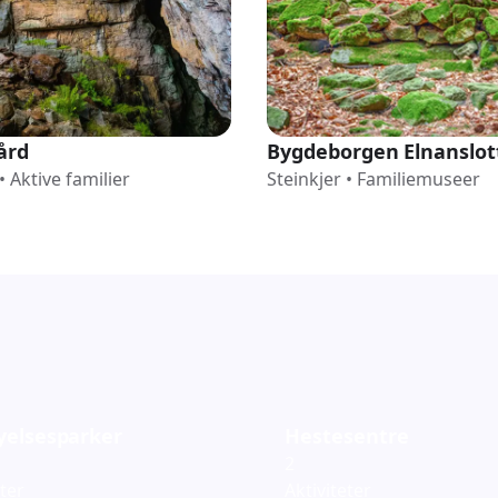
Bygdeborgen Elnanslot
ård
Steinkjer
•
Familiemuseer
•
Aktive familier
yelsesparker
Hestesentre
2
eter
Aktiviteter