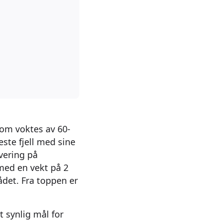
som voktes av 60-
este fjell med sine
vering på
med en vekt på 2
ådet. Fra toppen er
 synlig mål for