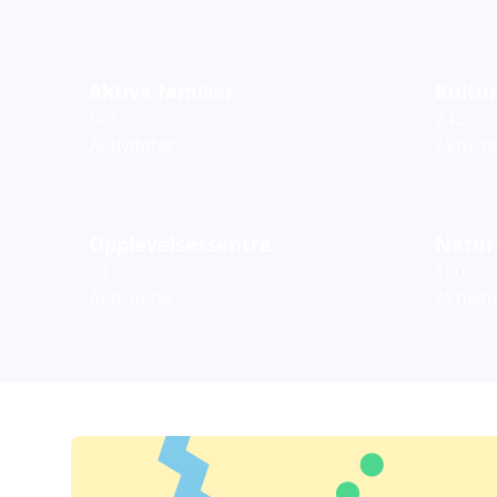
Aktive familier
Kultur
601
242
Aktiviteter
Aktivit
Opplevelsessentre
Natur
63
180
Aktiviteter
Aktivit