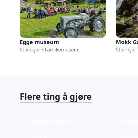
Egge museum
Mokk G
Steinkjer
•
Familiemuseer
Steinkjer
Flere ting å gjøre
Vinteraktiviteter
Fornø
20
37
Aktiviteter
Aktivit