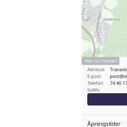
1881.no / Norkart
Adresse
Tranask
E-post
post@vi
Telefon
74 40 1
SoMe
Åpningstider