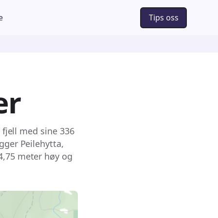
e
Tips oss
er
 fjell med sine 336
gger Peilehytta,
 4,75 meter høy og