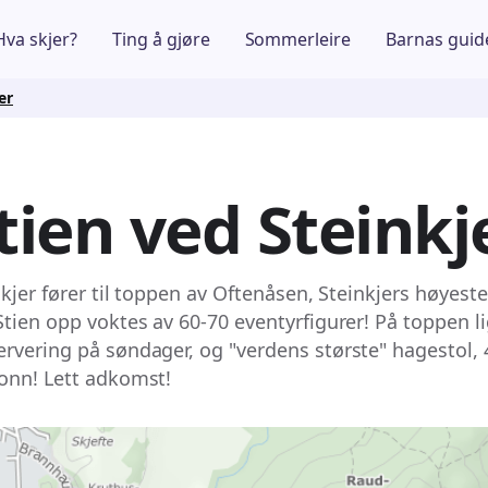
Hva skjer?
Ting å gjøre
Sommerleire
Barnas guid
er
stien ved Steinkj
nkjer fører til toppen av Oftenåsen, Steinkjers høyeste
tien opp voktes av 60-70 eventyrfigurer! På toppen li
rvering på søndager, og "verdens største" hagestol,
onn! Lett adkomst!