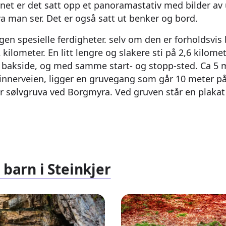
rnet er det satt opp et panoramastativ med bilder av
 man ser. Det er også satt ut benker og bord.
ngen spesielle ferdigheter. selv om den er forholdsvis 
 kilometer. En litt lengre og slakere sti på 2,6 kilome
s bakside, og med samme start- og stopp-sted. Ca 5 
innerveien, ligger en gruvegang som går 10 meter på s
er sølvgruva ved Borgmyra. Ved gruven står en plaka
 barn i Steinkjer