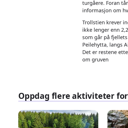
turgåere. Foran tå
informasjon om hva
Trollstien krever i
ikke lenger enn 2,2
som går på fjellet
Peilehytta, langs A
Det er restene ett
om gruven
Oppdag flere aktiviteter for