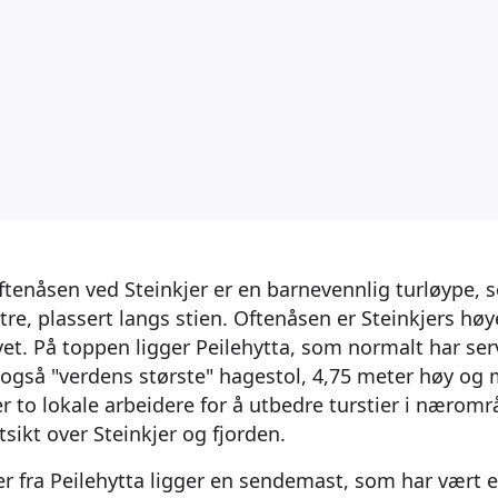
 Oftenåsen ved Steinkjer er en barnevennlig turløype, 
 tre, plassert langs stien. Oftenåsen er Steinkjers høy
et. På toppen ligger Peilehytta, som normalt har ser
 også "verdens største" hagestol, 4,75 meter høy og 
r to lokale arbeidere for å utbedre turstier i næromr
tsikt over Steinkjer og fjorden.
r fra Peilehytta ligger en sendemast, som har vært et