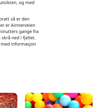
 utsikten, og med
bratt så er den
ter er Ainnerveien
minutters gange fra
krå ned i fjellet.
t med informasjon