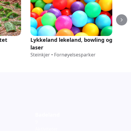
tet
Lykkeland lekeland, bowling og
Da
laser
Stei
Steinkjer
•
Fornøyelsesparker
Badeland
9
Aktiviteter