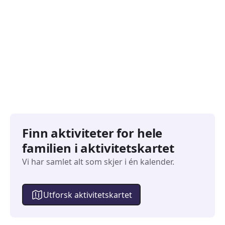
Familiearrangementer
Barne
827
351
Arrangementer
Arran
Finn aktiviteter for hele
familien i aktivitetskartet
Vi har samlet alt som skjer i én kalender.
Utforsk aktivitetskartet