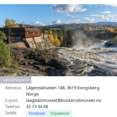
Labromuseene
Adresse
Lågendalsveien 148, 3619 Kongsberg,
Norge
E-post
laagdalsmuseet@buskerudmuseet.no
Telefon
32 73 34 68
SoMe
Facebook
Tripadvisor