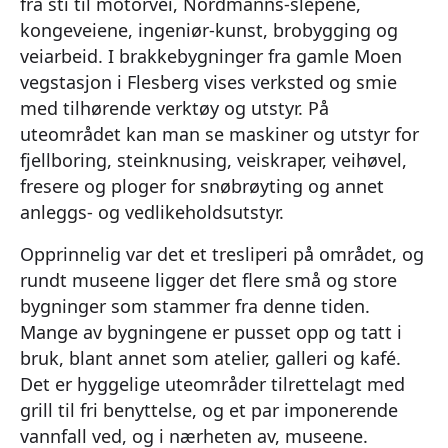
fra sti til motorvei, Nordmanns-slepene,
kongeveiene, ingeniør-kunst, brobygging og
veiarbeid. I brakkebygninger fra gamle Moen
vegstasjon i Flesberg vises verksted og smie
med tilhørende verktøy og utstyr. På
uteområdet kan man se maskiner og utstyr for
fjellboring, steinknusing, veiskraper, veihøvel,
fresere og ploger for snøbrøyting og annet
anleggs- og vedlikeholdsutstyr.
Opprinnelig var det et tresliperi på området, og
rundt museene ligger det flere små og store
bygninger som stammer fra denne tiden.
Mange av bygningene er pusset opp og tatt i
bruk, blant annet som atelier, galleri og kafé.
Det er hyggelige uteområder tilrettelagt med
grill til fri benyttelse, og et par imponerende
vannfall ved, og i nærheten av, museene.