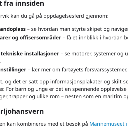
t fra innsiden
vik kan du gå på oppdagelsesferd gjennom:
andoplass
– se hvordan man styrte skipet og navigert
rer og offisersområder
– få et innblikk i hvordan 
ekniske installasjoner
– se motorer, systemer og u
.
stillinger
– lær mer om fartøyets forsvarssystemer.
rt, og det er satt opp informasjonsplakater og skilt s
er. For barn og unge er det en spennende opplevelse
er, trapper og ulike rom – nesten som en maritim o
rljohansvern
ten kan kombineres med et besøk på
Marinemuseet i