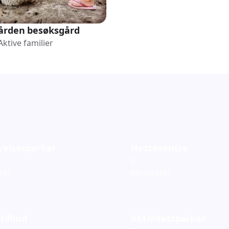
ården besøksgård
Aktive familier
yelsesparker
Hestesentre
2
eter
Aktiviteter
tilbud
Aktivitetsparker