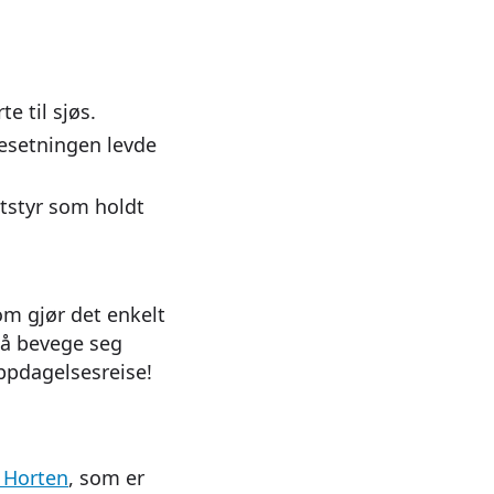
e til sjøs.
besetningen levde
tstyr som holdt
om gjør det enkelt
 å bevege seg
ppdagelsesreise!
 Horten
, som er