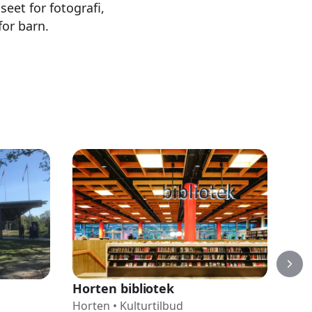
eet for fotografi,
for barn.
Horten bibliotek
Luc
Horten
•
Kulturtilbud
Hor