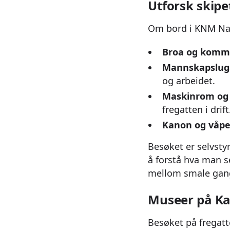
Utforsk skipe
Om bord i KNM Nar
Broa og komm
Mannskapsluga
og arbeidet.
Maskinrom og t
fregatten i drift
Kanon og våpen
Besøket er selvsty
å forstå hva man s
mellom smale gang
Museer på Ka
Besøket på fregat