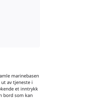
gamle marinebasen
ut av tjeneste i
økende et inntrykk
 om bord som kan