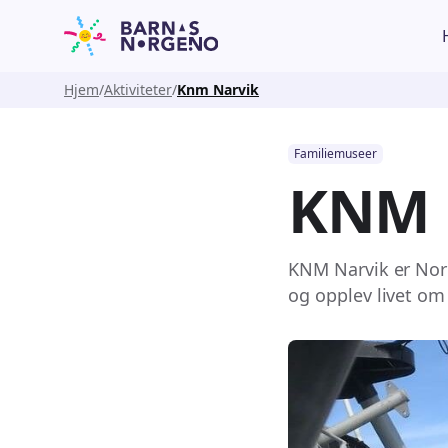
Hjem
Aktiviteter
Knm Narvik
Familiemuseer
KNM 
KNM Narvik er Norg
og opplev livet om 