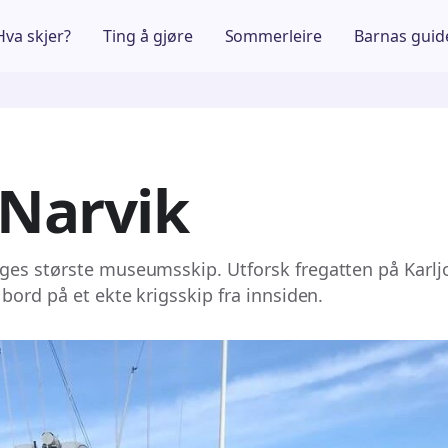
Hva skjer?
Ting å gjøre
Sommerleire
Barnas guid
Narvik
es største museumsskip. Utforsk fregatten på Karlj
bord på et ekte krigsskip fra innsiden.