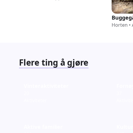
Buggeg
Horten
•
Flere ting å gjøre
Vinteraktiviteter
Fornø
20
37
Aktiviteter
Aktivit
Aktive familier
Kultur