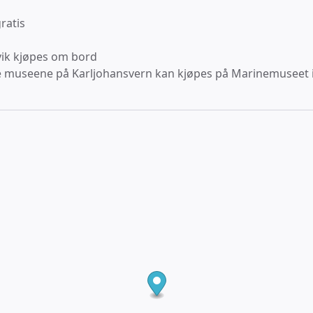
ratis
rvik kjøpes om bord
alle museene på Karljohansvern kan kjøpes på Marinemuseet i j