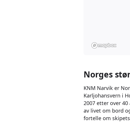
Norges stø
KNM Narvik er Nor
Karljohansvern i Ho
2007 etter over 40
av livet om bord o
fortelle om skipets