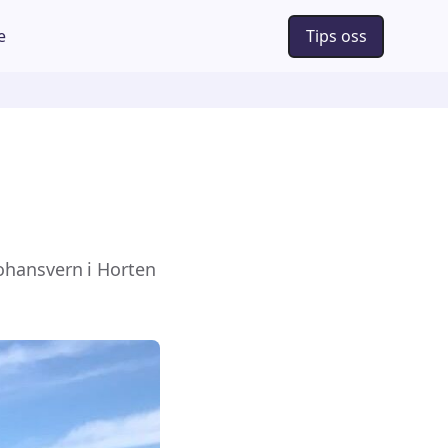
e
Tips oss
ohansvern i Horten