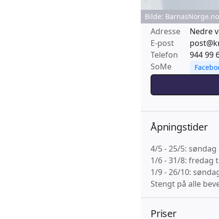
Bilde: BarnasNorge.no
Adresse
Nedre v
E-post
post@k
Telefon
944 99 
SoMe
Facebo
Åpningstider
4/5 - 25/5: søndag
1/6 - 31/8: fredag 
1/9 - 26/10: sønda
Stengt på alle bev
Priser