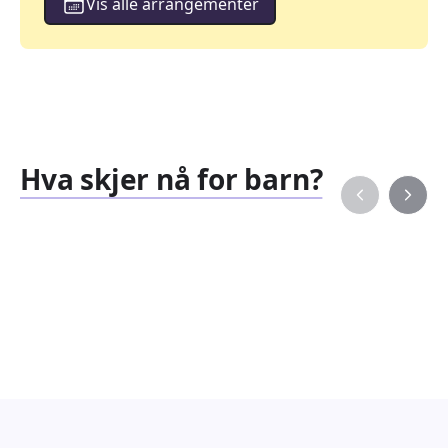
Vis alle arrangementer
Hva skjer nå for barn?
Familiearrangementer
Barne
827
351
Arrangementer
Arran