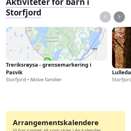
Aktiviteter for barn i
Storfjord
Treriksrøysa - grensemarkering i
Pasvik
Lulleda
Storfjord
•
Aktive familier
Storfjor
Arrangementskalendere
Vi har samlet alt som skjer i én kalender.