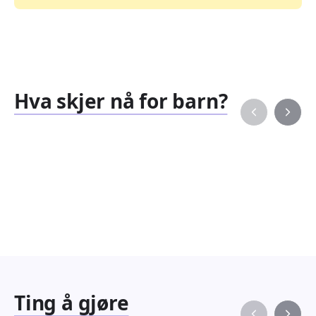
Hva skjer nå for barn?
Familiearrangementer
Barne
827
351
Arrangementer
Arran
Ting å gjøre