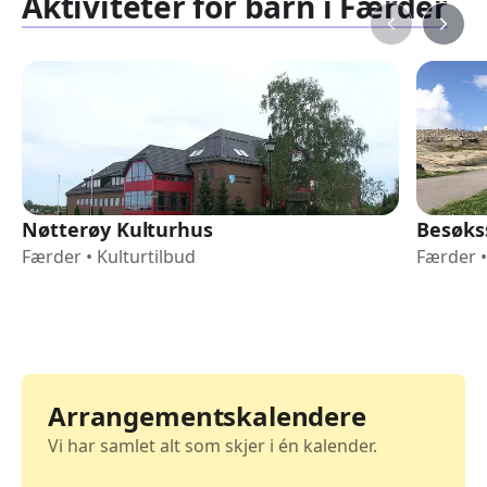
Aktiviteter for barn i Færder
Nøtterøy Kulturhus
Besøks
Færder
•
Kulturtilbud
Færder
•
Arrangementskalendere
Vi har samlet alt som skjer i én kalender.