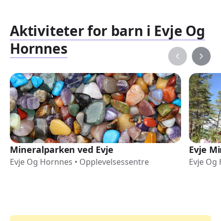
Aktiviteter for barn i Evje Og
Hornnes
Mineralparken ved Evje
Evje Mi
Evje Og Hornnes
•
Opplevelsessentre
Evje Og