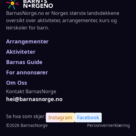
BarnasNorge.no er Norges største landsdekkene
oversikt over aktiviteter, arrangementer, kurs og
leirskoler for barn.
Arrangementer
Aktiviteter
Barnas Guide
For annonsører
Om Oss
Kontakt BarnasNorge
hei@barnasnorge.no
Se hva som skjer:
Instagram
Facebook
©2026 BarnasNorge
Personvernerklæring