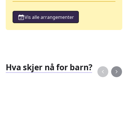
Vis alle arrangementer
Hva skjer nå for barn?
Familiearrangementer
Barne
827
351
Arrangementer
Arran