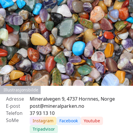
Illustrasjonsbilde
Adresse
Mineralvegen 9, 4737 Hornnes, Norge
E-post
post@mineralparken.no
Telefon
37 93 13 10
SoMe
Instagram
Facebook
Youtube
Tripadvisor