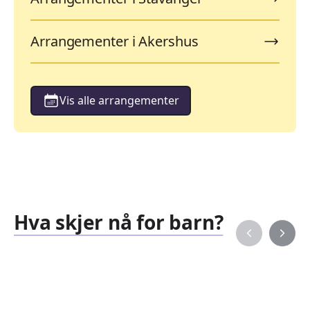
Arrangementer i Akershus
Vis alle arrangementer
Hva skjer nå for barn?
Familiearrangementer
Barne
827
351