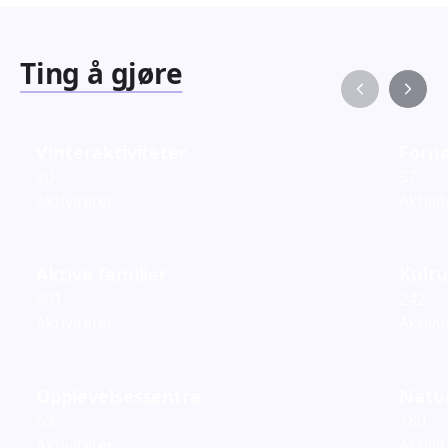
Ting å gjøre
Vinteraktiviteter
Fornø
20
37
Aktiviteter
Aktivi
Aktive familier
Kultu
601
242
Aktiviteter
Aktivi
Opplevelsessentre
Natur
63
180
Aktiviteter
Aktivi