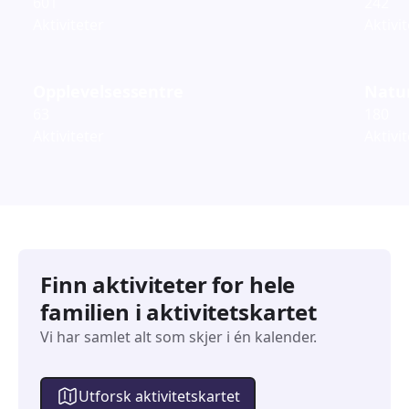
601
242
Aktiviteter
Aktivi
Opplevelsessentre
Natur
63
180
Aktiviteter
Aktivi
Finn aktiviteter for hele
familien i aktivitetskartet
Vi har samlet alt som skjer i én kalender.
Utforsk aktivitetskartet