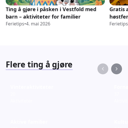
Ting å gjøre i påsken i Vestfold med
Gratis 
barn – aktiviteter for familier
høstfe
Ferietips
•
4. mai 2026
Ferietips
Flere ting å gjøre
Vinteraktiviteter
Fornø
20
37
Aktiviteter
Aktivi
Aktive familier
Kultu