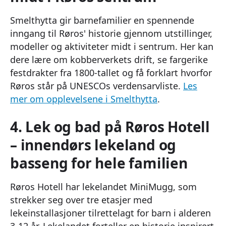
Smelthytta gir barnefamilier en spennende
inngang til Røros' historie gjennom utstillinger,
modeller og aktiviteter midt i sentrum. Her kan
dere lære om kobberverkets drift, se fargerike
festdrakter fra 1800-tallet og få forklart hvorfor
Røros står på UNESCOs verdensarvliste.
Les
mer om opplevelsene i Smelthytta
.
4. Lek og bad på Røros Hotell
– innendørs lekeland og
basseng for hele familien
Røros Hotell har lekelandet MiniMugg, som
strekker seg over tre etasjer med
lekeinstallasjoner tilrettelagt for barn i alderen
3-12 år. Lekelandet forteller en historie inspirert