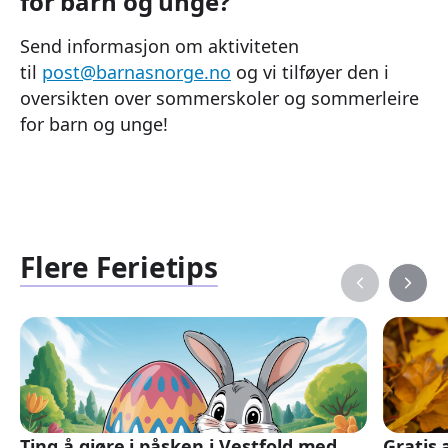
for barn og unge?
Send informasjon om aktiviteten
til
post@barnasnorge.no
og vi tilføyer den i
oversikten over sommerskoler og sommerleire
for barn og unge!
Flere Ferietips
Ting å gjøre i påsken i Vestfold med
Gratis 