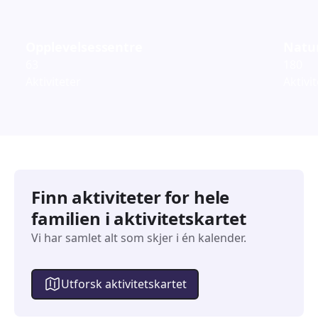
Opplevelsessentre
Natur
63
180
Aktiviteter
Aktivi
Finn aktiviteter for hele
familien i aktivitetskartet
Vi har samlet alt som skjer i én kalender.
Utforsk aktivitetskartet