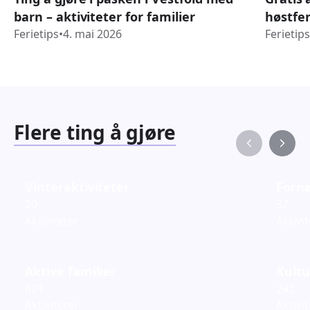
barn – aktiviteter for familier
høstfe
Ferietips
•
4. mai 2026
Ferietips
Flere ting å gjøre
Vinteraktiviteter
Fornø
20
37
Aktiviteter
Aktivi
Aktive familier
Kultu
601
242
Aktiviteter
Aktivi