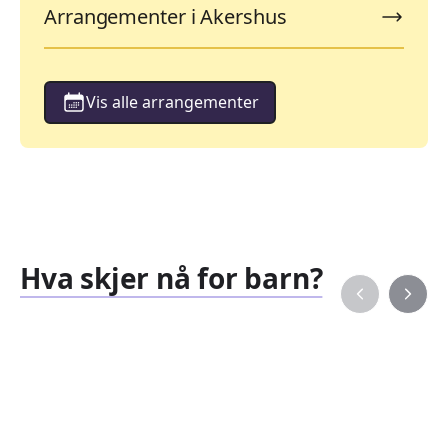
Arrangementer i Akershus
Vis alle arrangementer
Hva skjer nå for barn?
Familiearrangementer
Barne
827
351
Arrangementer
Arran