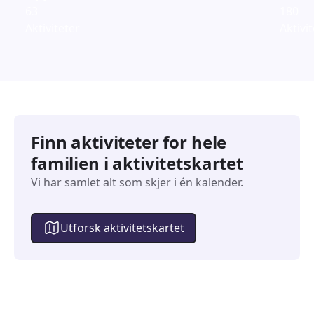
63
180
Aktiviteter
Aktivi
Finn aktiviteter for hele
familien i aktivitetskartet
Vi har samlet alt som skjer i én kalender.
Utforsk aktivitetskartet