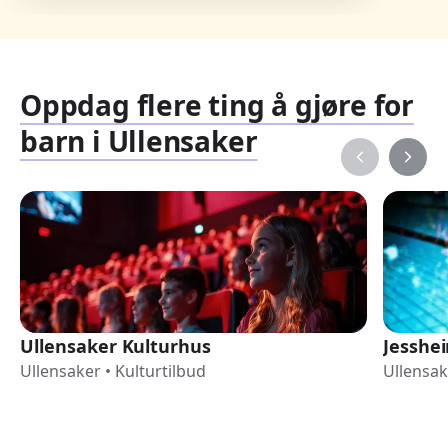
Oppdag flere ting å gjøre for
barn i Ullensaker
Ullensaker Kulturhus
Jesshe
Ullensaker
•
Kulturtilbud
Ullensak