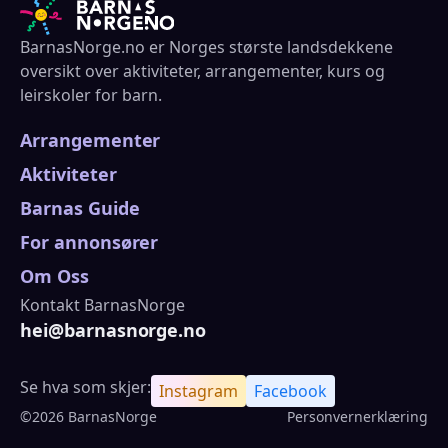
BarnasNorge.no er Norges største landsdekkene
oversikt over aktiviteter, arrangementer, kurs og
leirskoler for barn.
Arrangementer
Aktiviteter
Barnas Guide
For annonsører
Om Oss
Kontakt BarnasNorge
hei@barnasnorge.no
Se hva som skjer:
Instagram
Facebook
©2026 BarnasNorge
Personvernerklæring