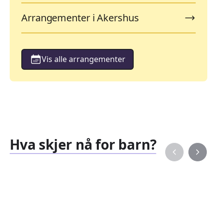
Arrangementer i Akershus
Vis alle arrangementer
Hva skjer nå for barn?
Familiearrangementer
Barne
827
351
Arrangementer
Arran