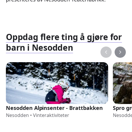
Oppdag flere ting å gjøre for
barn i Nesodden
Nesodden Alpinsenter - Brattbakken
Spro g
Nesodden
•
Vinteraktiviteter
Nesodd