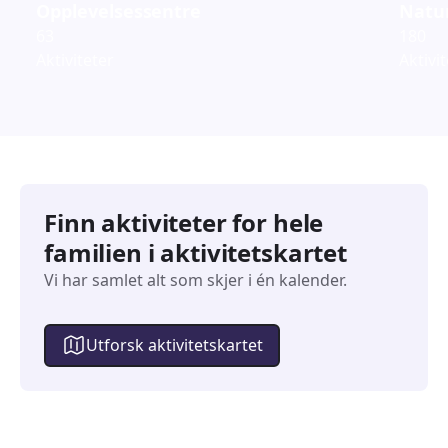
Opplevelsessentre
Natur
63
180
Aktiviteter
Aktivi
Finn aktiviteter for hele
familien i aktivitetskartet
Vi har samlet alt som skjer i én kalender.
Utforsk aktivitetskartet