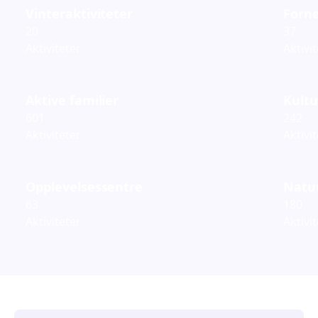
Vinteraktiviteter
Fornø
20
37
Aktiviteter
Aktivi
Aktive familier
Kultu
601
242
Aktiviteter
Aktivi
Opplevelsessentre
Natur
63
180
Aktiviteter
Aktivi