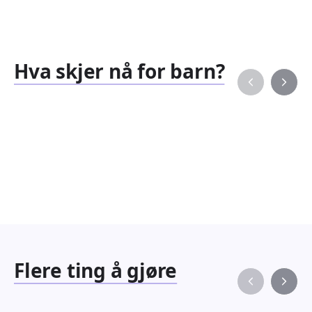
Hva skjer nå for barn?
Familiearrangementer
Barne
827
351
Arrangementer
Arran
Flere ting å gjøre