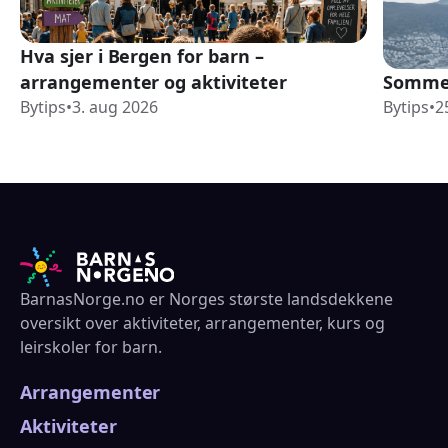
Hva sjer i Bergen for barn –
arrangementer og aktiviteter
Sommer
Bytips
•
3. aug 2026
Bytips
•
2
BarnasNorge.no er Norges største landsdekkene
oversikt over aktiviteter, arrangementer, kurs og
leirskoler for barn.
Arrangementer
Aktiviteter