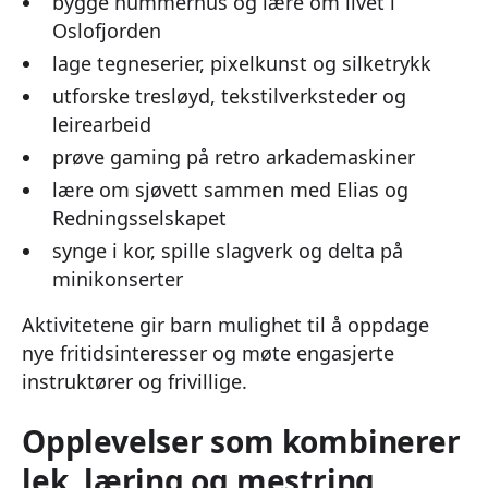
bygge hummerhus og lære om livet i
Oslofjorden
lage tegneserier, pixelkunst og silketrykk
utforske tresløyd, tekstilverksteder og
leirearbeid
prøve gaming på retro arkademaskiner
lære om sjøvett sammen med Elias og
Redningsselskapet
synge i kor, spille slagverk og delta på
minikonserter
Aktivitetene gir barn mulighet til å oppdage
nye fritidsinteresser og møte engasjerte
instruktører og frivillige.
Opplevelser som kombinerer
lek, læring og mestring