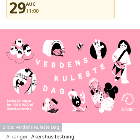
29
AUG
11:00
Bilde: Verdens Kuleste Dag
Arrangør
Akershus festning