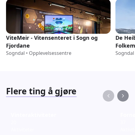
ViteMeir - Vitensenteret i Sogn og
De Hei
Fjordane
Folke
Sogndal
•
Opplevelsessentre
Sogndal
Flere ting å gjøre
Vinteraktiviteter
Fornø
20
37
Aktiviteter
Aktivi