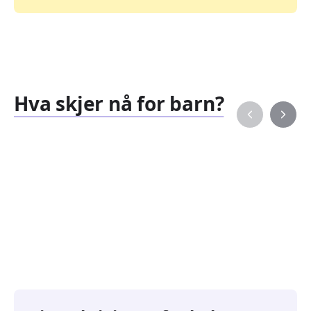
Hva skjer nå for barn?
Familiearrangementer
Barne
827
351
Arrangementer
Arran