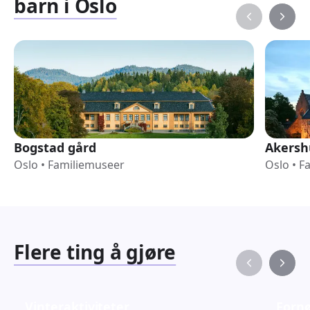
barn i Oslo
Bogstad gård
Akersh
Oslo
•
Familiemuseer
Oslo
•
F
Flere ting å gjøre
Vinteraktiviteter
Fornø