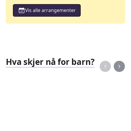
Vis alle arrangementer
Hva skjer nå for barn?
Familiearrangementer
Barne
827
351
Arrangementer
Arran