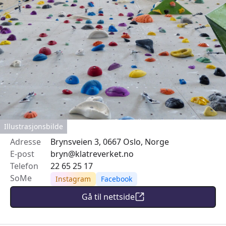
Illustrasjonsbilde
Adresse
Brynsveien 3, 0667 Oslo, Norge
E-post
bryn@klatreverket.no
Telefon
22 65 25 17
SoMe
Instagram
Facebook
Gå til nettside