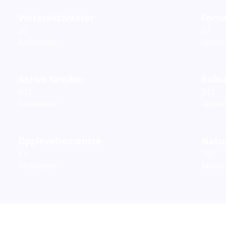
Vinteraktiviteter
Fornø
20
37
Aktiviteter
Aktivi
Aktive familier
Kultu
601
242
Aktiviteter
Aktivi
Opplevelsessentre
Natur
63
180
Aktiviteter
Aktivi