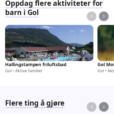
Oppdag flere aktiviteter for
barn i Gol
Hallingstampen friluftsbad
Gol Mot
Gol
•
Aktive familier
Gol
•
Akt
Flere ting å gjøre