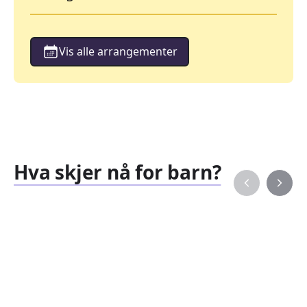
Vis alle arrangementer
Hva skjer nå for barn?
Familiearrangementer
Barne
827
351
Arrangementer
Arran