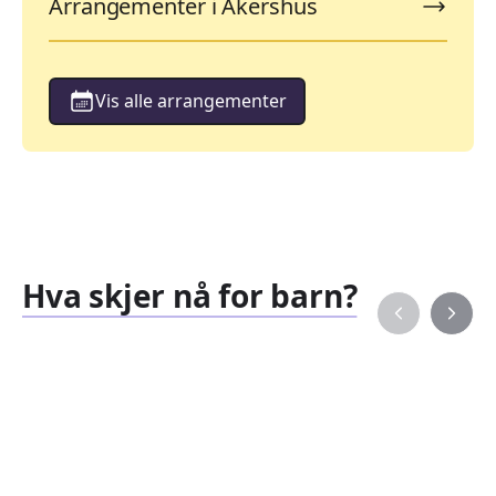
Arrangementer i Akershus
Vis alle arrangementer
Hva skjer nå for barn?
Familiearrangementer
Barne
827
351
Arrangementer
Arran