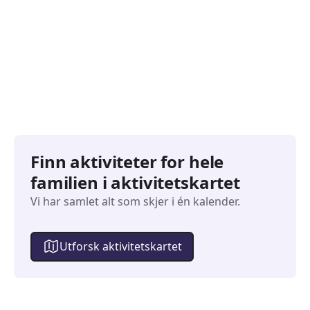
Familiearrangementer
Barne
827
351
Arrangementer
Arran
Finn aktiviteter for hele
familien i aktivitetskartet
Vi har samlet alt som skjer i én kalender.
Utforsk aktivitetskartet