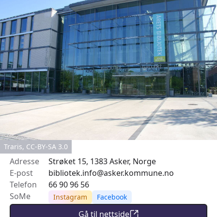
Traris, CC-BY-SA 3.0
Adresse
Strøket 15, 1383 Asker, Norge
E-post
bibliotek.info@asker.kommune.no
Telefon
66 90 96 56
SoMe
Instagram
Facebook
Gå til nettside