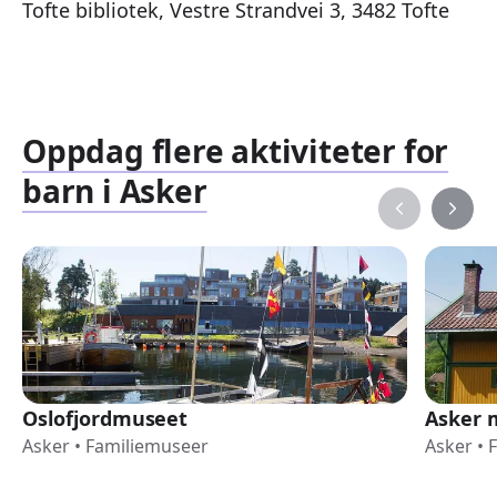
Tofte bibliotek, Vestre Strandvei 3, 3482 Tofte
Oppdag flere aktiviteter for
barn i Asker
Oslofjordmuseet
Asker 
Asker
•
Familiemuseer
Asker
•